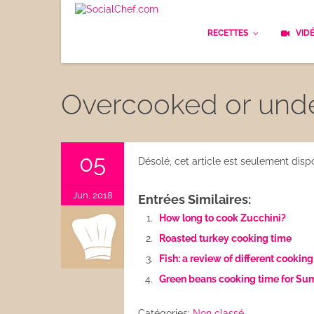
RECETTES
VID
Les bases
Cockt
Overcooked or unde
Le Pain
Cuisi
Apéritifs
Cuisin
05
Désolé, cet article est seulement dis
Déjeuner
Enfan
Jun, 2018
Entrées Similaires:
Entrées
How long to cook Zucchini?
Facile
Roasted turkey cooking time
Plats
Les C
Fish: a review of different cookin
Goûter
Green beans cooking time for S
Les F
Desserts
Catégories:
Non classé