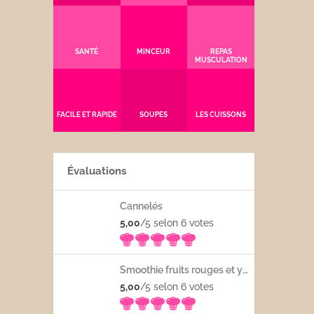
SANTÉ
MINCEUR
REPAS
MUSCULATION
FACILE ET RAPIDE
SOUPES
LES CUISSONS
Évaluations
Cannelés
5,00
/5 selon 6
votes
Smoothie fruits rouges et yaourt
5,00
/5 selon 6
votes