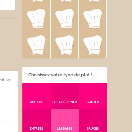
Choisissez votre type de plat !
nt les
APÉRITIF
PETIT-DÉJEUNER
GOÛTER
ENTRÉES
LES BASES
SAUCES