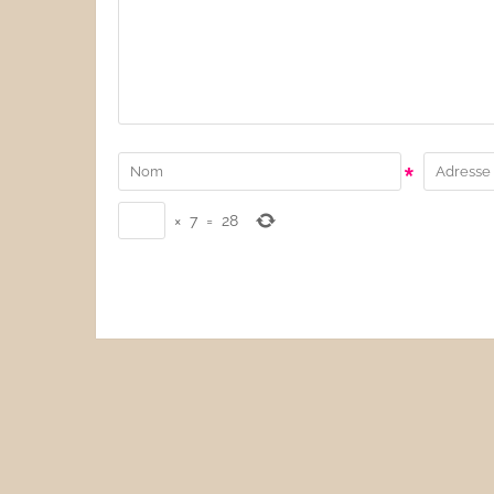
*
×
7
=
28