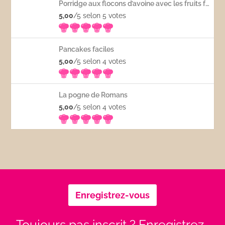
Porridge aux flocons d’avoine avec les fruits frais
5,00
/5 selon 5
votes
Pancakes faciles
5,00
/5 selon 4
votes
La pogne de Romans
5,00
/5 selon 4
votes
Enregistrez-vous
Toujours pas inscrit ? Enregistrez-