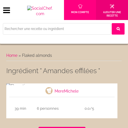
MON COMPTE
AJOUTER UNE
RECETTE
Home
»
Flaked almonds
Ingrédient " Amandes effilées "
Florentins
MereMichele
39 min
6 personnes
0.0/5