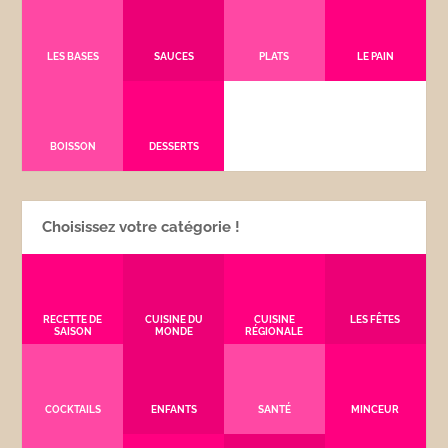
LES BASES
SAUCES
PLATS
LE PAIN
BOISSON
DESSERTS
Choisissez votre catégorie !
RECETTE DE
CUISINE DU
CUISINE
LES FÊTES
SAISON
MONDE
RÉGIONALE
COCKTAILS
ENFANTS
SANTÉ
MINCEUR