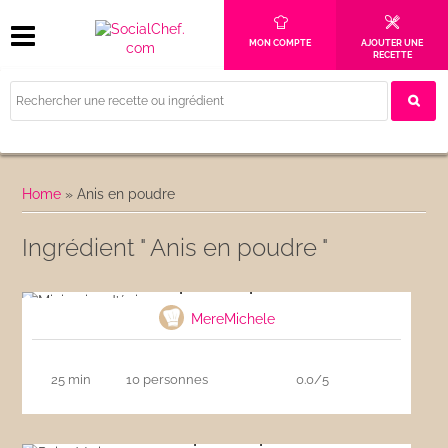
MON COMPTE
AJOUTER UNE
RECETTE
Home
»
Anis en poudre
Ingrédient " Anis en poudre "
Mini pains d’épices
MereMichele
25 min
10 personnes
0.0/5
Pain d’épices express