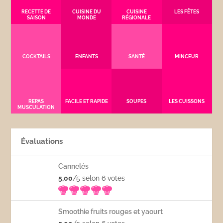
RECETTE DE
CUISINE DU
CUISINE
LES FÊTES
SAISON
MONDE
RÉGIONALE
COCKTAILS
ENFANTS
SANTÉ
MINCEUR
REPAS
FACILE ET RAPIDE
SOUPES
LES CUISSONS
MUSCULATION
Évaluations
Cannelés
5,00
/5 selon 6
votes
Smoothie fruits rouges et yaourt