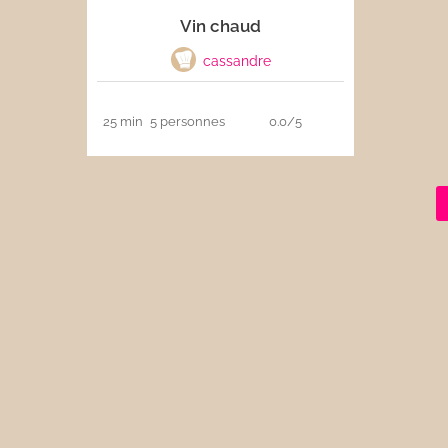
Vin chaud
Les sauces
cassandre
Boissons
25 min
5 personnes
0.0/5