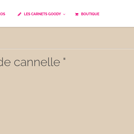
ÉOS
LES CARNETS GOODY
BOUTIQUE
ails
Temps de cuisson
Minceur
Spécialité culinaire
ne du monde
Recettes saisonnières
de cannelle "
Les astuces Goody
e française traditionnelle
Repas musculation
ts
Robots multifonctions
 et rapide
Healthy
uissons
Les soupes
êtes