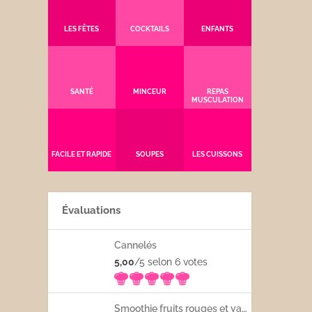
LES FÊTES
COCKTAILS
ENFANTS
SANTÉ
MINCEUR
REPAS
MUSCULATION
FACILE ET RAPIDE
SOUPES
LES CUISSONS
Évaluations
Cannelés
5,00
/5 selon 6
votes
Smoothie fruits rouges et yaourt