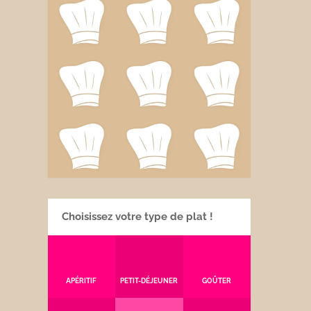
Choisissez votre type de plat !
APÉRITIF
PETIT-DÉJEUNER
GOÛTER