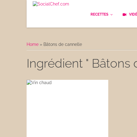
RECETTES
VID
Les bases
Cockt
Home
»
Bâtons de cannelle
Le Pain
Cuisi
Ingrédient " Bâtons 
Apéritifs
Cuisin
Déjeuner
Enfan
Entrées
Facile
Plats
Les C
Goûter
Les F
Desserts