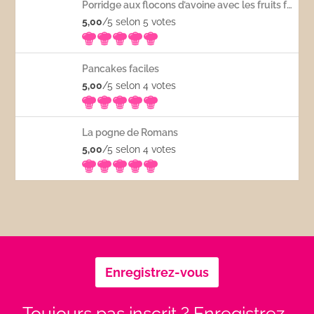
Porridge aux flocons d’avoine avec les fruits frais
5,00
/5 selon 5
votes
Pancakes faciles
5,00
/5 selon 4
votes
La pogne de Romans
5,00
/5 selon 4
votes
Enregistrez-vous
Toujours pas inscrit ? Enregistrez-