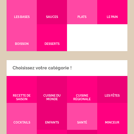
LES BASES
SAUCES
PLATS
LE PAIN
BOISSON
DESSERTS
Choisissez votre catégorie !
RECETTE DE
CUISINE DU
CUISINE
LES FÊTES
SAISON
MONDE
RÉGIONALE
COCKTAILS
ENFANTS
SANTÉ
MINCEUR