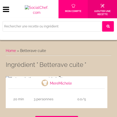
MON COMPTE
AJOUTER UNE
RECETTE
Home
»
Betterave cuite
Ingrédient " Betterave cuite "
Tartare de thon rouge à la betterave
MereMichele
20 min
3 personnes
0.0/5