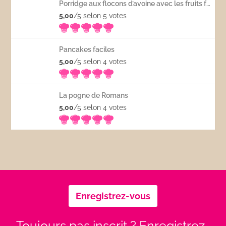
Porridge aux flocons d’avoine avec les fruits frais
5,00
/5 selon 5
votes
Pancakes faciles
5,00
/5 selon 4
votes
La pogne de Romans
5,00
/5 selon 4
votes
Enregistrez-vous
Toujours pas inscrit ? Enregistrez-