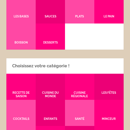
LES BASES
SAUCES
PLATS
LE PAIN
BOISSON
DESSERTS
Choisissez votre catégorie !
RECETTE DE
CUISINE DU
CUISINE
LES FÊTES
SAISON
MONDE
RÉGIONALE
COCKTAILS
ENFANTS
SANTÉ
MINCEUR