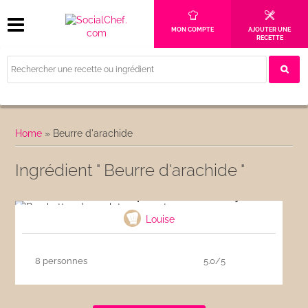
MON COMPTE
AJOUTER UNE
RECETTE
Home
»
Beurre d'arachide
Ingrédient " Beurre d'arachide "
Brochettes de poulet sauce satay
Louise
8 personnes
5.0/5