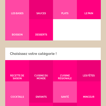
LES BASES
SAUCES
PLATS
LE PAIN
BOISSON
DESSERTS
Choisissez votre catégorie !
RECETTE DE
CUISINE DU
CUISINE
LES FÊTES
SAISON
MONDE
RÉGIONALE
COCKTAILS
ENFANTS
SANTÉ
MINCEUR