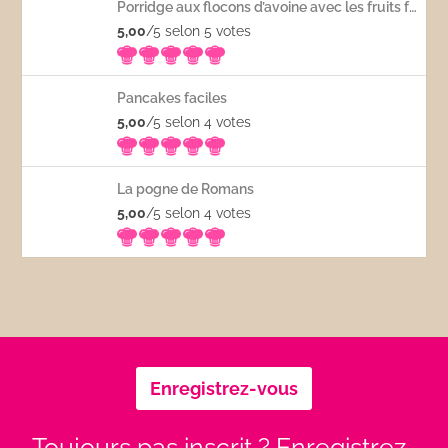
Porridge aux flocons d’avoine avec les fruits frais
5,00
/5 selon 5
votes
Pancakes faciles
5,00
/5 selon 4
votes
La pogne de Romans
5,00
/5 selon 4
votes
Enregistrez-vous
Toujours pas inscrit ? Enregistrez-