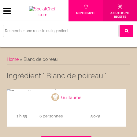
MON COMPTE
AJOUTER UNE
RECETTE
Home
»
Blanc de poireau
Ingrédient " Blanc de poireau "
Blanquette de veau
Guillaume
1 h 55
6 personnes
5.0/5