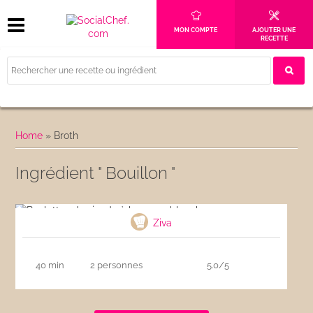
MON COMPTE
AJOUTER UNE
RECETTE
Home
»
Broth
Ingrédient " Bouillon "
Boulettes de viande à la sauce blanche
Ziva
40 min
2 personnes
5.0/5