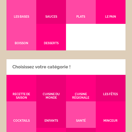
LES BASES
SAUCES
PLATS
LE PAIN
BOISSON
DESSERTS
Choisissez votre catégorie !
RECETTE DE
CUISINE DU
CUISINE
LES FÊTES
SAISON
MONDE
RÉGIONALE
COCKTAILS
ENFANTS
SANTÉ
MINCEUR