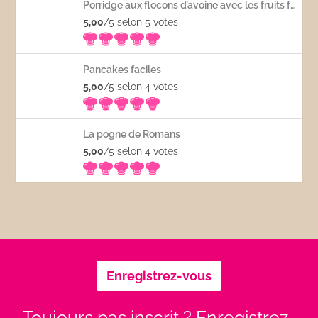
Porridge aux flocons d’avoine avec les fruits frais
5,00
/5 selon 5
votes
Pancakes faciles
5,00
/5 selon 4
votes
La pogne de Romans
5,00
/5 selon 4
votes
Enregistrez-vous
Toujours pas inscrit ? Enregistrez-