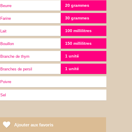
20 grammes
Beurre
30 grammes
Farine
100 millilitres
lait
150 millilitres
Bouillon
1 unité
branche de thym
1 unité
branches de persil
Poivre
sel
Ajouter aux favoris