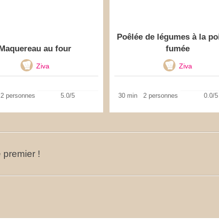
Poêlée de légumes à la po
Maquereau au four
fumée
Ziva
Ziva
2 personnes
5.0/5
30 min
2 personnes
0.0/5
 premier !