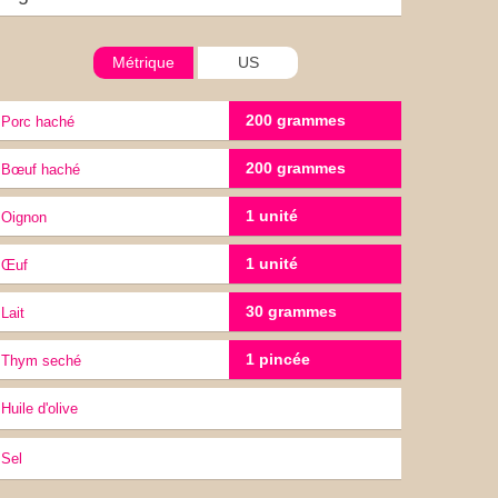
Métrique
US
200 grammes
porc haché
200 grammes
Bœuf haché
1 unité
oignon
1 unité
œuf
30 grammes
lait
1 pincée
Thym seché
Huile d'olive
sel