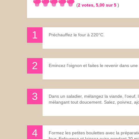
(
2
votes,
5,00
sur 5
)
Les sauces
Boissons
Préchauffez le four à 220°C.
Emincez l'oignon et faites le revenir dans une p
Dans un saladier, mélangez la viande, l'oeuf, 
mélangant tout doucement. Salez, poivrez, aj
Formez les petites boulettes avec la préparati
four. Enfournez et laissez cuire pendant 20 m