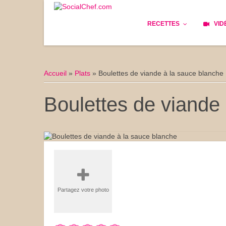
RECETTES
VID
Les bases
Cockta
Accueil
»
Plats
»
Boulettes de viande à la sauce blanche
Le Pain
Cuisin
Boulettes de viande
Apéritifs
Cuisine
Déjeuner
Enfant
Entrées
Facile 
Plats
Les Cu
Partagez votre photo
Goûter
Les Fê
Desserts