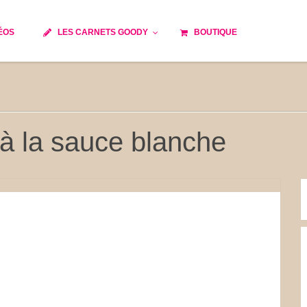
ÉOS
LES CARNETS GOODY
BOUTIQUE
ils
Temps de cuisson
Minceur
Spécialité culinaire
e du monde
Recettes saisonnières
 à la sauce blanche
Les astuces Goody
 française traditionnelle
Repas musculation
s
Robots multifonctions
et rapide
Healthy
issons
Les soupes
tes