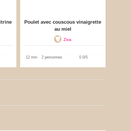
itrine
Poulet avec couscous vinaigrette
au miel
Ziva
12 min
2 personnes
0.0/5