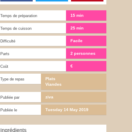
15 min
Temps de préparation
25 min
Temps de cuisson
Facile
Difficulté
2 personnes
Parts
€
Coût
Plats
Type de repas
Viandes
ziva
Publiée par
Tuesday 14 May 2019
Publiée le
Ingrédients