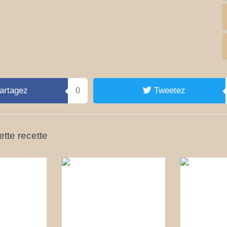
artagez
Tweetez
0
tte recette