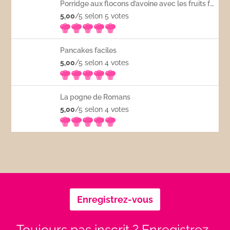
Porridge aux flocons d’avoine avec les fruits frais
5,00
/5 selon 5
votes
Pancakes faciles
5,00
/5 selon 4
votes
La pogne de Romans
5,00
/5 selon 4
votes
Enregistrez-vous
Toujours pas inscrit ? Enregistrez-