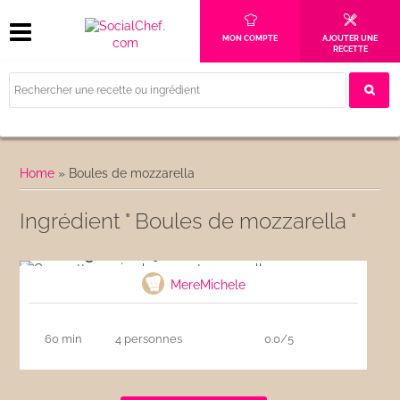
MON COMPTE
AJOUTER UNE
RECETTE
Home
»
Boules de mozzarella
Ingrédient " Boules de mozzarella "
Courgettes au jambon cru et mozzarella
MereMichele
60 min
4 personnes
0.0/5