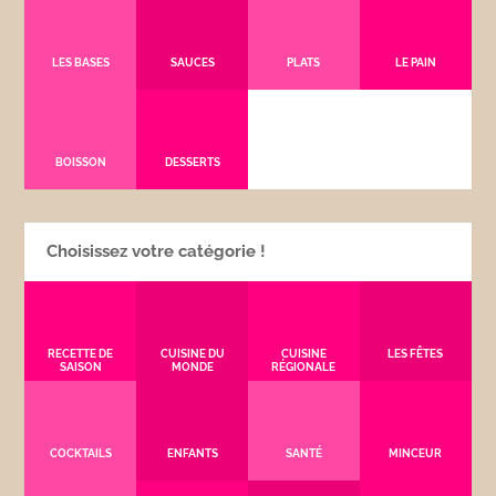
LES BASES
SAUCES
PLATS
LE PAIN
BOISSON
DESSERTS
Choisissez votre catégorie !
RECETTE DE
CUISINE DU
CUISINE
LES FÊTES
SAISON
MONDE
RÉGIONALE
COCKTAILS
ENFANTS
SANTÉ
MINCEUR