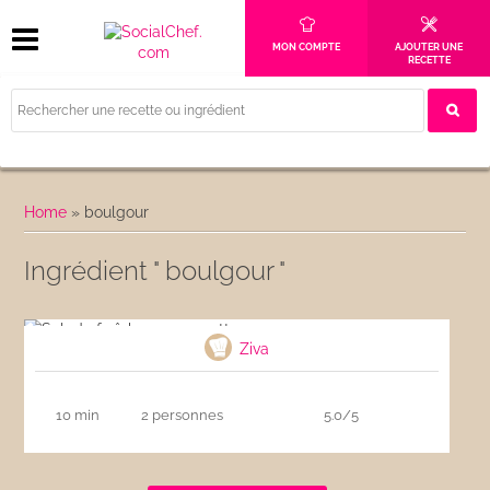
MON COMPTE
AJOUTER UNE
RECETTE
Home
»
boulgour
Ingrédient " boulgour "
Salade fraîche aux crevettes
Ziva
10 min
2 personnes
5.0/5