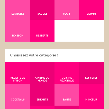
LES BASES
SAUCES
PLATS
LE PAIN
BOISSON
DESSERTS
Choisissez votre catégorie !
RECETTE DE
CUISINE DU
CUISINE
LES FÊTES
SAISON
MONDE
RÉGIONALE
COCKTAILS
ENFANTS
SANTÉ
MINCEUR