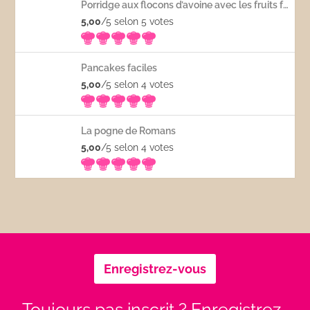
Porridge aux flocons d’avoine avec les fruits frais
5,00
/5 selon 5
votes
Pancakes faciles
5,00
/5 selon 4
votes
La pogne de Romans
5,00
/5 selon 4
votes
Enregistrez-vous
Toujours pas inscrit ? Enregistrez-