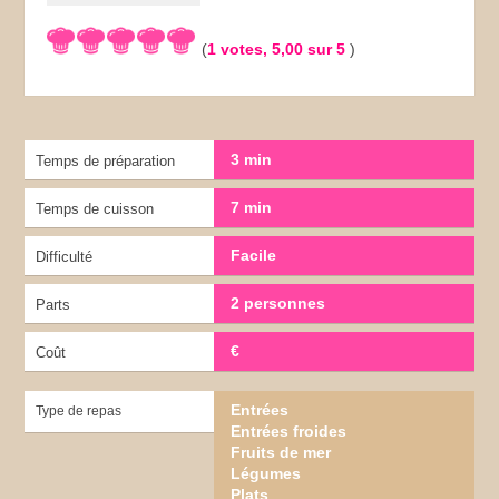
(
1
votes,
5,00
sur 5
)
3 min
Temps de préparation
7 min
Temps de cuisson
Facile
Difficulté
2 personnes
Parts
€
Coût
Entrées
Type de repas
Entrées froides
Fruits de mer
Légumes
Plats