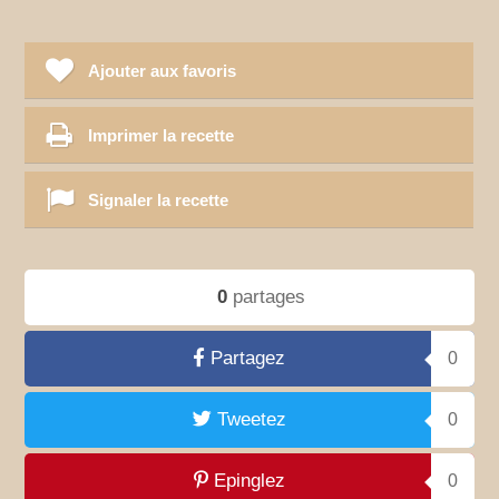
Ajouter aux favoris
Imprimer la recette
Signaler la recette
0
partages
Partagez
0
Tweetez
0
Epinglez
0