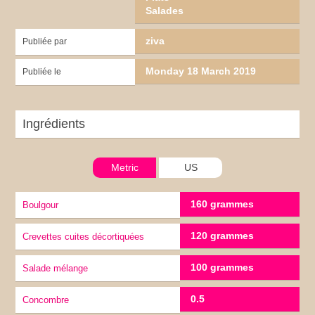
Salades
ziva
Publiée par
Monday 18 March 2019
Publiée le
Ingrédients
Metric
US
160 grammes
boulgour
120 grammes
Crevettes cuites décortiquées
100 grammes
salade mélange
0.5
Concombre