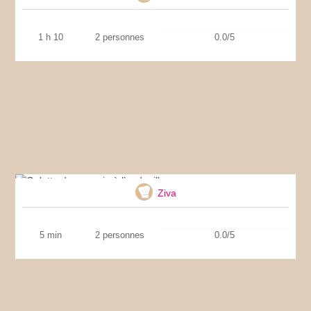
1 h 10
2 personnes
0.0/5
Galette de sarrasin à l’andouille
Ziva
5 min
2 personnes
0.0/5