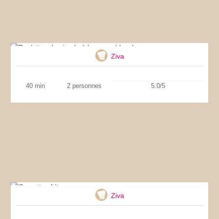
Boulettes de viande à la sauce blanche
Ziva
40 min
2 personnes
5.0/5
Crevettes frites
Ziva