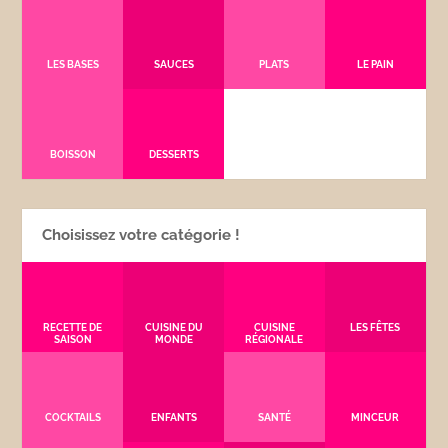
LES BASES
SAUCES
PLATS
LE PAIN
BOISSON
DESSERTS
Choisissez votre catégorie !
RECETTE DE
CUISINE DU
CUISINE
LES FÊTES
SAISON
MONDE
RÉGIONALE
COCKTAILS
ENFANTS
SANTÉ
MINCEUR