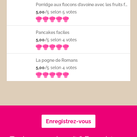
Porridge aux flocons d’avoine avec les fruits frais
5,00
/5 selon 5
votes
Pancakes faciles
5,00
/5 selon 4
votes
La pogne de Romans
5,00
/5 selon 4
votes
Enregistrez-vous