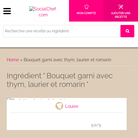
MON COMPTE
AJOUTER UNE
RECETTE
Home
»
Bouquet garni avec thym, laurier et romarin
Ingrédient " Bouquet garni avec
thym, laurier et romarin "
Boulettes de viande hachée
Louise
5.0/5