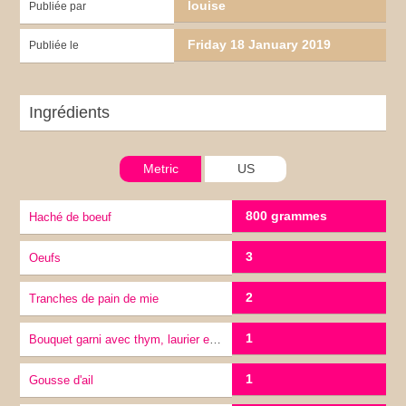
louise
Publiée par
Friday 18 January 2019
Publiée le
Ingrédients
Metric
US
800 grammes
Haché de boeuf
3
Oeufs
2
tranches de pain de mie
1
Bouquet garni avec thym, laurier et romarin
1
gousse d'ail