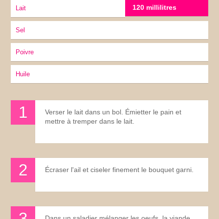
120 millilitres
lait
sel
Poivre
huile
Verser le lait dans un bol. Émietter le pain et
mettre à tremper dans le lait.
Écraser l'ail et ciseler finement le bouquet garni.
Dans un saladier mélanger les oeufs, la viande,