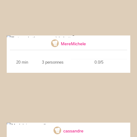
Tartare de thon rouge à la betterave
MereMichele
20 min
3 personnes
0.0/5
Madeleines moelleuses
cassandre