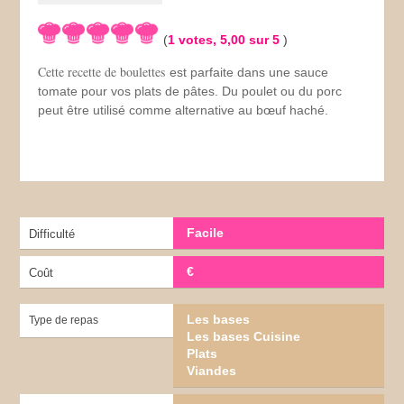
(
1
votes,
5,00
sur 5
)
Cette recette de boulettes
est parfaite dans une sauce
tomate pour vos plats de pâtes. Du poulet ou du porc
peut être utilisé comme alternative au bœuf haché.
Facile
Difficulté
€
Coût
Les bases
Type de repas
Les bases Cuisine
Plats
Viandes