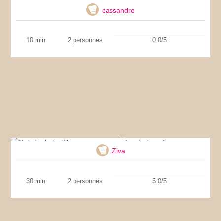
cassandre
10 min
2 personnes
0.0/5
Salade de lentilles au maquereau fumé et oeuf
Ziva
30 min
2 personnes
5.0/5