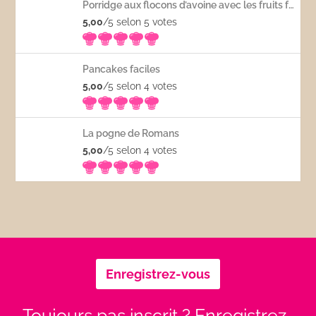
Porridge aux flocons d’avoine avec les fruits frais
5,00
/5 selon 5
votes
Pancakes faciles
5,00
/5 selon 4
votes
La pogne de Romans
5,00
/5 selon 4
votes
Enregistrez-vous
Toujours pas inscrit ? Enregistrez-