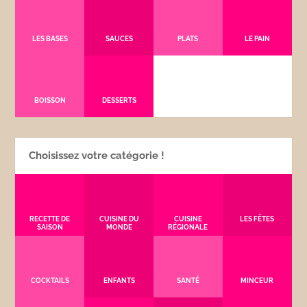
LES BASES
SAUCES
PLATS
LE PAIN
BOISSON
DESSERTS
Choisissez votre catégorie !
RECETTE DE
CUISINE DU
CUISINE
LES FÊTES
SAISON
MONDE
RÉGIONALE
COCKTAILS
ENFANTS
SANTÉ
MINCEUR