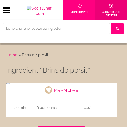
MON COMPTE
AJOUTER UNE
RECETTE
Home
»
Brins de persil
Ingrédient " Brins de persil "
Beignets de fleurs de courgettes
MereMichele
20 min
6 personnes
0.0/5