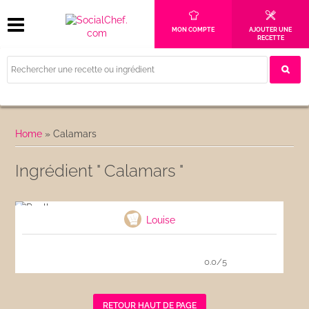
MON COMPTE
AJOUTER UNE
RECETTE
Home
»
Calamars
Ingrédient " Calamars "
Paella
Louise
0.0/5
RETOUR HAUT DE PAGE