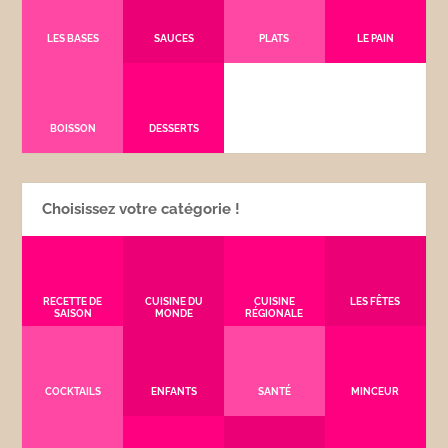
LES BASES
SAUCES
PLATS
LE PAIN
BOISSON
DESSERTS
Choisissez votre catégorie !
RECETTE DE
CUISINE DU
CUISINE
LES FÊTES
SAISON
MONDE
RÉGIONALE
COCKTAILS
ENFANTS
SANTÉ
MINCEUR