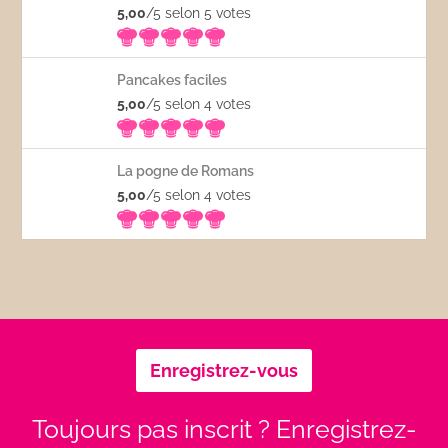
5,00
/5 selon 5
votes
Pancakes faciles
5,00
/5 selon 4
votes
La pogne de Romans
5,00
/5 selon 4
votes
Enregistrez-vous
Toujours pas inscrit ? Enregistrez-