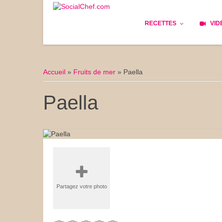
RECETTES
VID
Les bases
Cockta
Accueil
»
Fruits de mer
»
Paella
Le Pain
Cuisin
Paella
Apéritifs
Cuisine
Déjeuner
Enfant
Entrées
Facile 
Plats
Les Cu
Partagez votre photo
Goûter
Les Fê
Desserts