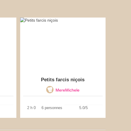
Petits farcis niçois
MereMichele
2 h 0
6 personnes
5.0/5