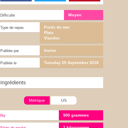
Moyen
Difficulté
Fruits de mer
Type de repas
Plats
Viandes
louise
Publiée par
Tuesday 25 September 2018
Publiée le
Ingrédients
Métrique
US
500 grammes
riz
1 kilogramme
Filets de poulet