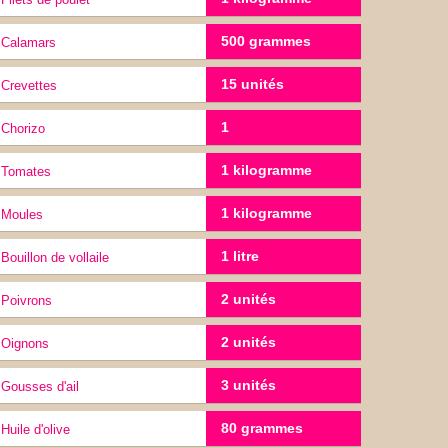
500 grammes
Calamars
15 unités
Crevettes
1
Chorizo
1 kilogramme
Tomates
1 kilogramme
moules
1 litre
Bouillon de vollaile
2 unités
Poivrons
2 unités
Oignons
3 unités
gousses d'ail
80 grammes
Huile d'olive