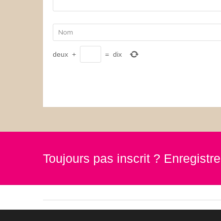
deux
+
=
dix
Toujours pas inscrit ? Enregist
© goody by az-boutique 2019. Tous droits réservés.