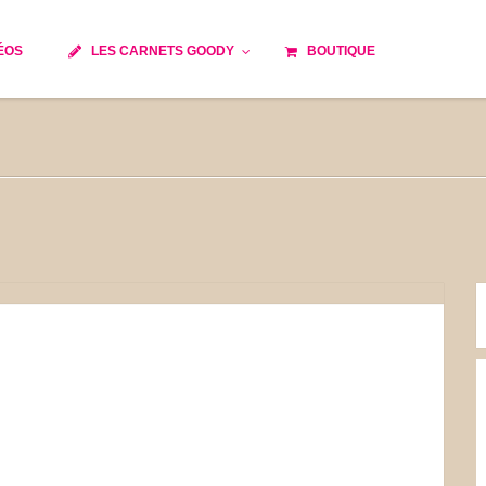
ÉOS
LES CARNETS GOODY
BOUTIQUE
ils
Temps de cuisson
Minceur
Spécialité culinaire
e du monde
Recettes saisonnières
Les astuces Goody
 française traditionnelle
Repas musculation
s
Robots multifonctions
et rapide
Healthy
issons
Les soupes
tes