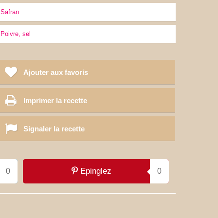
Safran
poivre, sel
Ajouter aux favoris
Imprimer la recette
Signaler la recette
Epinglez
0
0