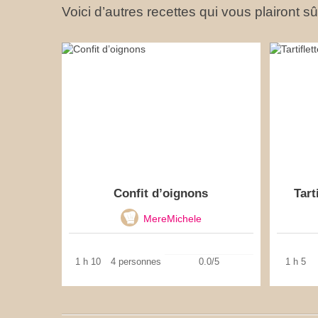
Voici d’autres recettes qui vous plairont s
Confit d’oignons
Tart
MereMichele
1 h 10
4 personnes
0.0/5
1 h 5