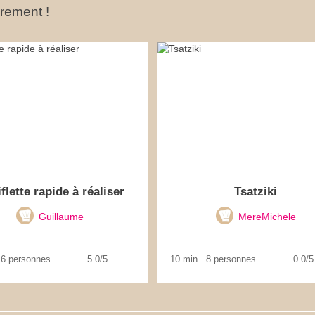
ûrement !
iflette rapide à réaliser
Tsatziki
Guillaume
MereMichele
6 personnes
5.0/5
10 min
8 personnes
0.0/5