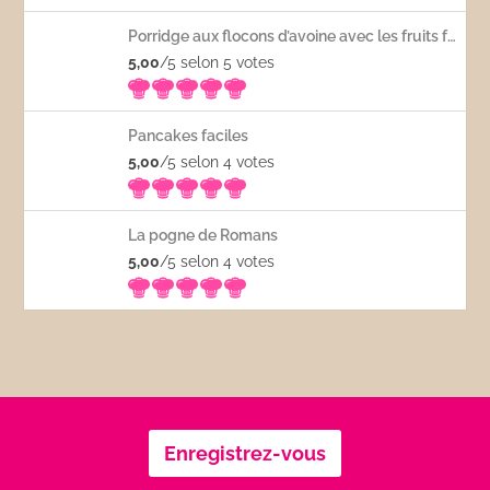
Porridge aux flocons d’avoine avec les fruits frais
5,00
/5 selon 5
votes
Pancakes faciles
5,00
/5 selon 4
votes
La pogne de Romans
5,00
/5 selon 4
votes
Enregistrez-vous