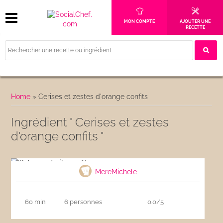
MON COMPTE
AJOUTER UNE
RECETTE
Home
»
Cerises et zestes d'orange confits
Ingrédient " Cerises et zestes
d'orange confits "
Cake aux fruits confits
MereMichele
60 min
6 personnes
0.0/5