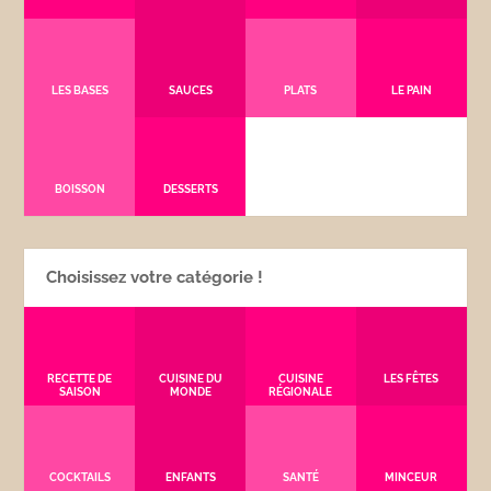
LES BASES
SAUCES
PLATS
LE PAIN
BOISSON
DESSERTS
Choisissez votre catégorie !
RECETTE DE
CUISINE DU
CUISINE
LES FÊTES
SAISON
MONDE
RÉGIONALE
COCKTAILS
ENFANTS
SANTÉ
MINCEUR