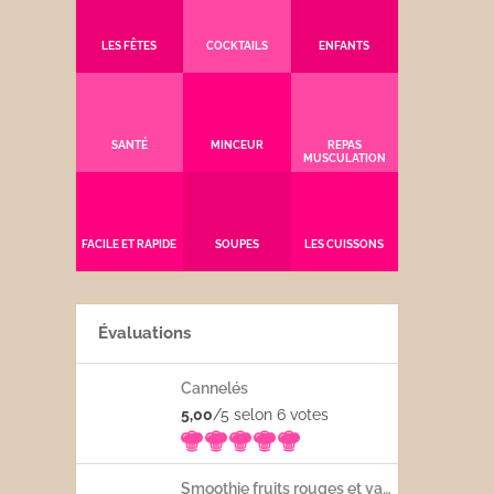
LES FÊTES
COCKTAILS
ENFANTS
SANTÉ
MINCEUR
REPAS
MUSCULATION
FACILE ET RAPIDE
SOUPES
LES CUISSONS
Évaluations
Cannelés
5,00
/5 selon 6
votes
Smoothie fruits rouges et yaourt