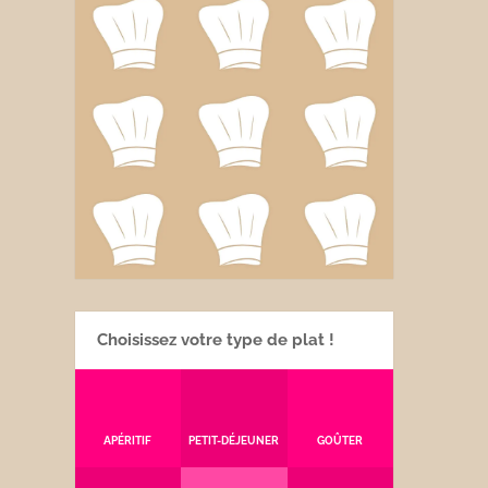
Choisissez votre type de plat !
APÉRITIF
PETIT-DÉJEUNER
GOÛTER