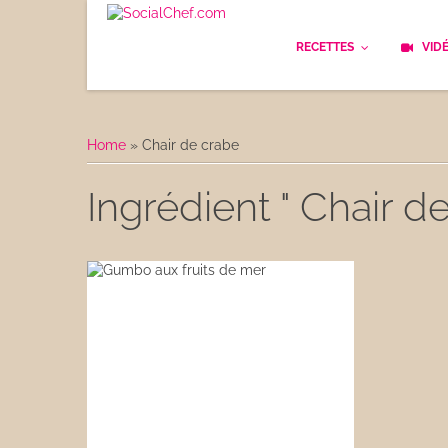
RECETTES
VID
Les bases
Cockt
Home
»
Chair de crabe
Le Pain
Cuisi
Ingrédient " Chair de
Apéritifs
Cuisin
Déjeuner
Enfan
Entrées
Facile
Plats
Les C
Goûter
Les F
Desserts