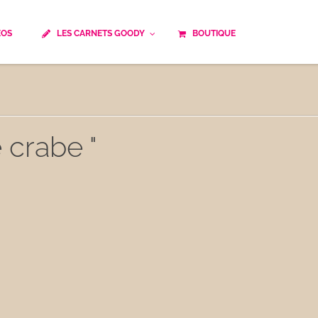
ÉOS
LES CARNETS GOODY
BOUTIQUE
ails
Temps de cuisson
Minceur
Spécialité culinaire
ne du monde
Recettes saisonnières
 crabe "
Les astuces Goody
e française traditionnelle
Repas musculation
ts
Robots multifonctions
 et rapide
Healthy
uissons
Les soupes
êtes