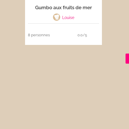
Gumbo aux fruits de mer
Les sauces
Louise
Boissons
8 personnes
0.0/5