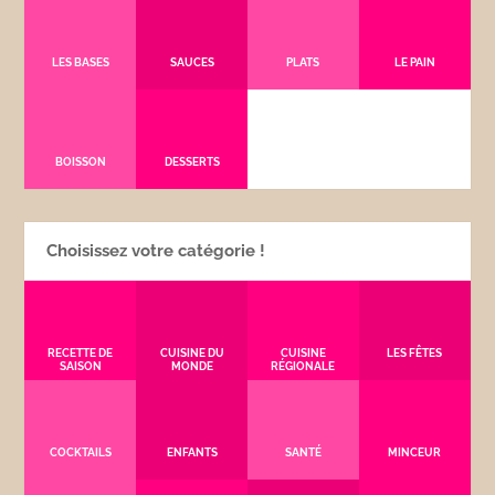
LES BASES
SAUCES
PLATS
LE PAIN
BOISSON
DESSERTS
Choisissez votre catégorie !
RECETTE DE
CUISINE DU
CUISINE
LES FÊTES
SAISON
MONDE
RÉGIONALE
COCKTAILS
ENFANTS
SANTÉ
MINCEUR