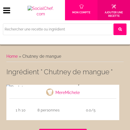
MON COMPTE
AJOUTER UNE
RECETTE
Home
»
Chutney de mangue
Ingrédient " Chutney de mangue "
Poulet au curry
MereMichele
1 h 10
8 personnes
0.0/5