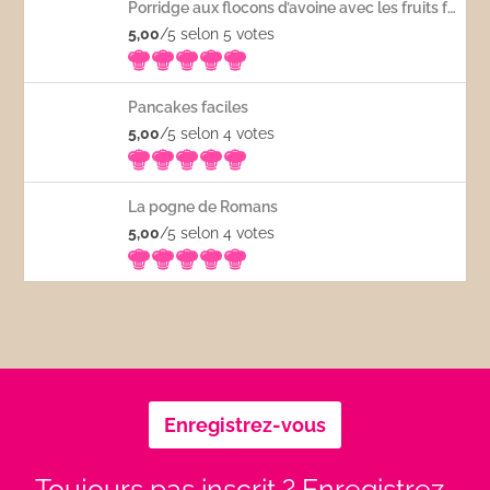
Porridge aux flocons d’avoine avec les fruits frais
5,00
/5 selon 5
votes
Pancakes faciles
5,00
/5 selon 4
votes
La pogne de Romans
5,00
/5 selon 4
votes
Enregistrez-vous
Toujours pas inscrit ? Enregistrez-