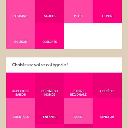
LES BASES
SAUCES
PLATS
LE PAIN
BOISSON
DESSERTS
Choisissez votre catégorie !
RECETTE DE
CUISINE DU
CUISINE
LES FÊTES
SAISON
MONDE
RÉGIONALE
COCKTAILS
ENFANTS
SANTÉ
MINCEUR