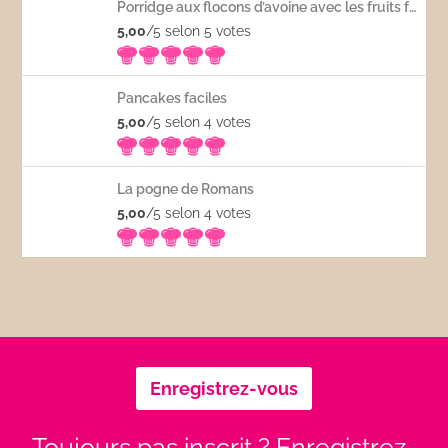
Porridge aux flocons d’avoine avec les fruits frais
5,00
/5 selon 5
votes
Pancakes faciles
5,00
/5 selon 4
votes
La pogne de Romans
5,00
/5 selon 4
votes
Enregistrez-vous
Toujours pas inscrit ? Enregistrez-