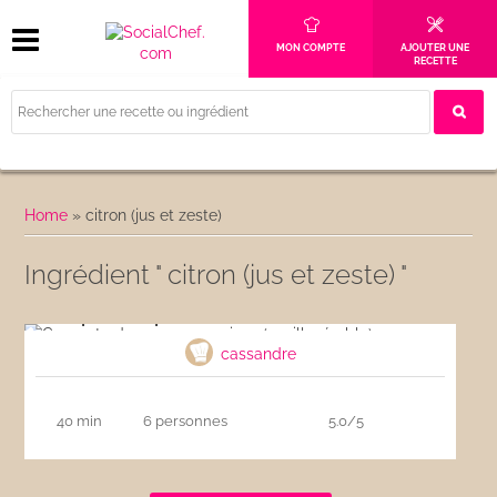
MON COMPTE
AJOUTER UNE
RECETTE
Home
»
citron (jus et zeste)
Ingrédient " citron (jus et zeste) "
Compote de pommes maison (vanille, érable)
cassandre
40 min
6 personnes
5.0/5