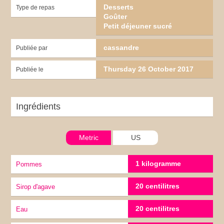
Desserts
Type de repas
Goûter
Petit déjeuner sucré
cassandre
Publiée par
Thursday 26 October 2017
Publiée le
Ingrédients
Metric
US
1 kilogramme
Pommes
20 centilitres
sirop d'agave
20 centilitres
eau