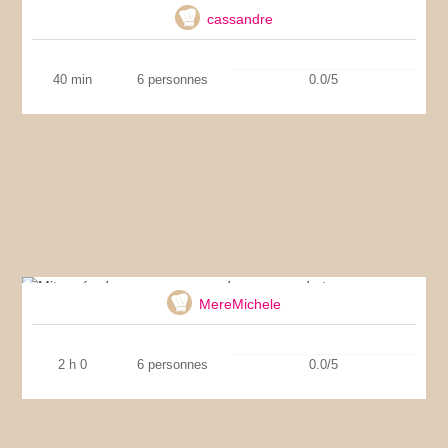
cassandre
40 min
6 personnes
0.0/5
Mitonnée de veau en rosace de pommes de
terre
MereMichele
2 h 0
6 personnes
0.0/5