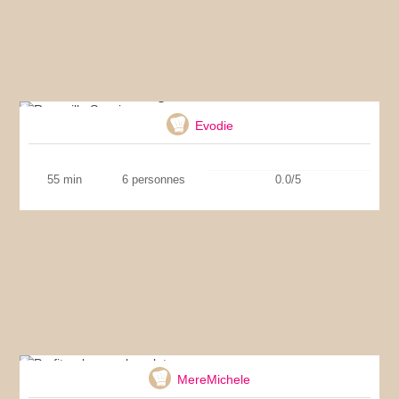
Rougaille Saucisses
Evodie
55 min
6 personnes
0.0/5
Profiteroles au chocolat
MereMichele