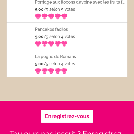
Porridge aux flocons d’avoine avec les fruits frais
5,00
/5 selon 5
votes
Pancakes faciles
5,00
/5 selon 4
votes
La pogne de Romans
5,00
/5 selon 4
votes
Enregistrez-vous
Toujours pas inscrit ? Enregistrez-