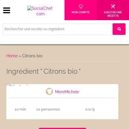
MON COMPTE
AJOUTER UNE
RECETTE
Home
»
Citrons bio
Ingrédient " Citrons bio "
Vin de citron
MereMichele
10 min
10 personnes
0.0/5