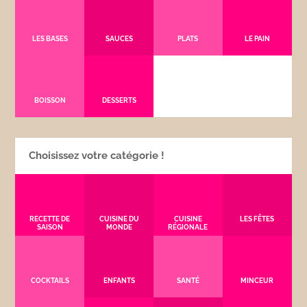
LES BASES
SAUCES
PLATS
LE PAIN
BOISSON
DESSERTS
Choisissez votre catégorie !
RECETTE DE
CUISINE DU
CUISINE
LES FÊTES
SAISON
MONDE
RÉGIONALE
COCKTAILS
ENFANTS
SANTÉ
MINCEUR