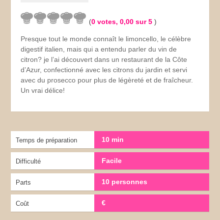
(
0
votes,
0,00
sur 5
)
Presque tout le monde connaît le limoncello, le célèbre
digestif italien, mais qui a entendu parler du vin de
citron? je l’ai découvert dans un restaurant de la Côte
d’Azur, confectionné avec les citrons du jardin et servi
avec du prosecco pour plus de légèreté et de fraîcheur.
Un vrai délice!
10 min
Temps de préparation
Facile
Difficulté
10 personnes
Parts
€
Coût