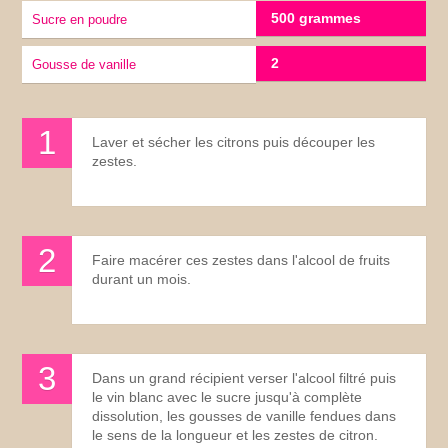
500 grammes
sucre en poudre
2
gousse de vanille
Laver et sécher les citrons puis découper les
zestes.
Faire macérer ces zestes dans l'alcool de fruits
durant un mois.
Dans un grand récipient verser l'alcool filtré puis
le vin blanc avec le sucre jusqu'à complète
dissolution, les gousses de vanille fendues dans
le sens de la longueur et les zestes de citron.