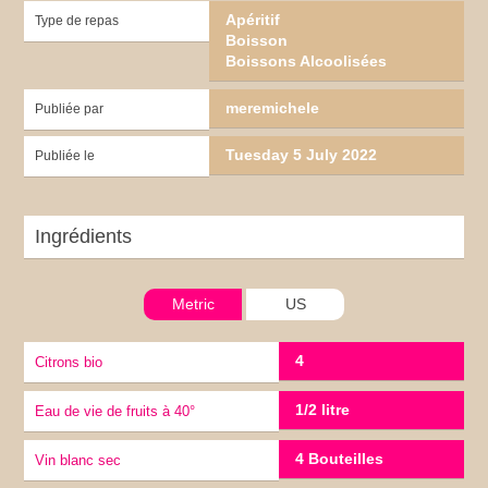
Apéritif
Type de repas
Boisson
Boissons Alcoolisées
meremichele
Publiée par
Tuesday 5 July 2022
Publiée le
Ingrédients
Metric
US
4
Citrons bio
1/2 litre
Eau de vie de fruits à 40°
4 Bouteilles
vin blanc sec