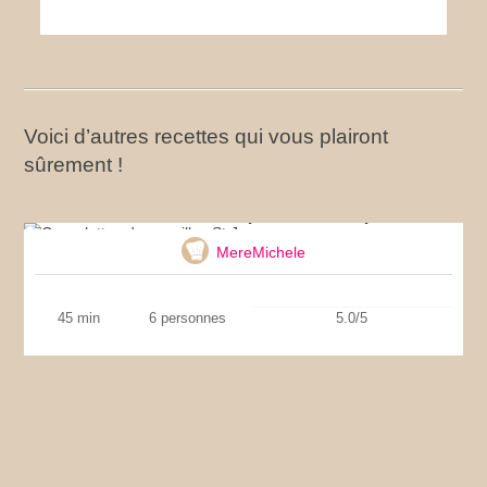
Voici d’autres recettes qui vous plairont
sûrement !
Cassolettes de coquilles St Jacques
MereMichele
45 min
6 personnes
5.0/5