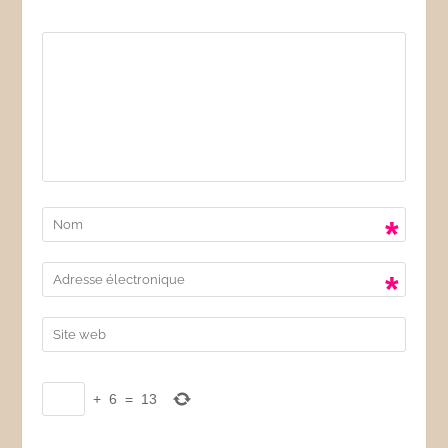
*
*
+
6
=
13