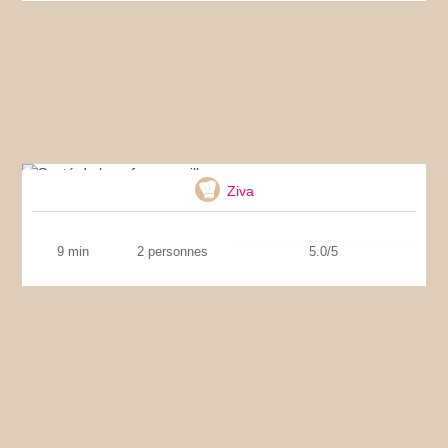
Sauté de boeuf aux nouilles
Ziva
9 min
2 personnes
5.0/5