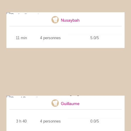
Purée d’avocat
Nusaybah
11 min
4 personnes
5.0/5
Boeuf Bourguignon
Guillaume
3 h 40
4 personnes
0.0/5