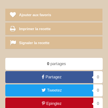
Ajouter aux favoris
Imprimer la recette
Signaler la recette
0
partages
Partagez
0
Tweetez
0
Epinglez
0