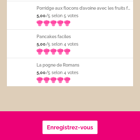
Porridge aux flocons d’avoine avec les fruits frais
5,00
/5 selon 5
votes
Pancakes faciles
5,00
/5 selon 4
votes
La pogne de Romans
5,00
/5 selon 4
votes
Enregistrez-vous