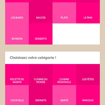
LES BASES
SAUCES
PLATS
LE PAIN
BOISSON
DESSERTS
Choisissez votre catégorie !
RECETTE DE
CUISINE DU
CUISINE
LES FÊTES
SAISON
MONDE
RÉGIONALE
COCKTAILS
ENFANTS
SANTÉ
MINCEUR