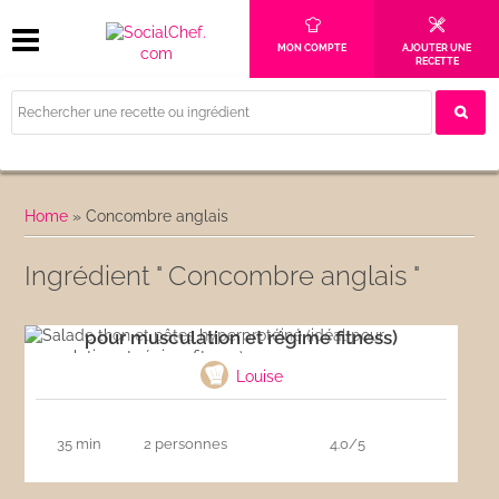
MON COMPTE
AJOUTER UNE
RECETTE
Home
»
Concombre anglais
Ingrédient " Concombre anglais "
Salade thon et pâtes hyperprotéiné (idéal
pour musculation et régime fitness)
Louise
35 min
2 personnes
4.0/5