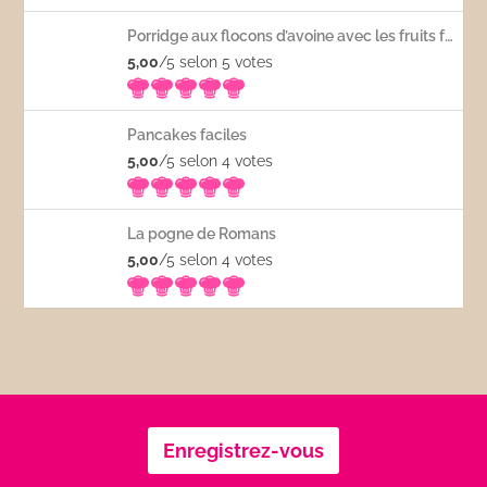
Porridge aux flocons d’avoine avec les fruits frais
5,00
/5 selon 5
votes
Pancakes faciles
5,00
/5 selon 4
votes
La pogne de Romans
5,00
/5 selon 4
votes
Enregistrez-vous