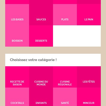
LES BASES
SAUCES
PLATS
LE PAIN
BOISSON
DESSERTS
Choisissez votre catégorie !
RECETTE DE
CUISINE DU
CUISINE
LES FÊTES
SAISON
MONDE
RÉGIONALE
COCKTAILS
ENFANTS
SANTÉ
MINCEUR