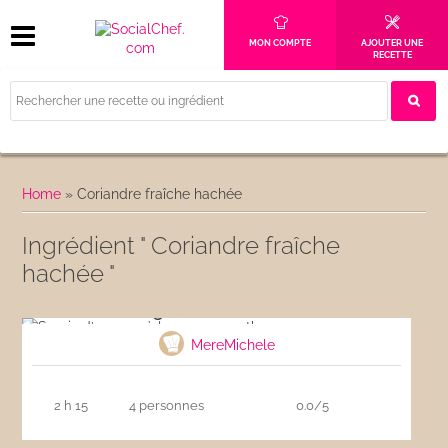
MON COMPTE
AJOUTER UNE
RECETTE
Home
»
Coriandre fraîche hachée
Ingrédient " Coriandre fraîche
hachée "
Souris d’agneau à la sauce menthe
MereMichele
2 h 15
4 personnes
0.0/5