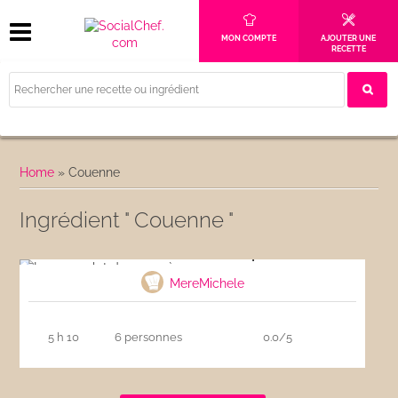
MON COMPTE
AJOUTER UNE
RECETTE
Home
»
Couenne
Ingrédient " Couenne "
Le cassoulet de mon père
MereMichele
5 h 10
6 personnes
0.0/5