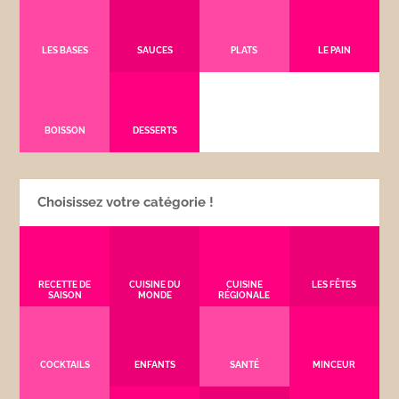
LES BASES
SAUCES
PLATS
LE PAIN
BOISSON
DESSERTS
Choisissez votre catégorie !
RECETTE DE
CUISINE DU
CUISINE
LES FÊTES
SAISON
MONDE
RÉGIONALE
COCKTAILS
ENFANTS
SANTÉ
MINCEUR