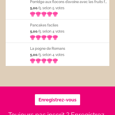
Porridge aux flocons d’avoine avec les fruits frais
5,00
/5 selon 5
votes
Pancakes faciles
5,00
/5 selon 4
votes
La pogne de Romans
5,00
/5 selon 4
votes
Enregistrez-vous
Toujours pas inscrit ? Enregistrez-