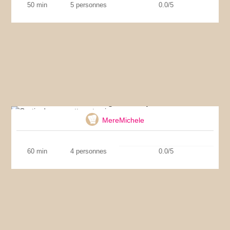
50 min
5 personnes
0.0/5
Gratin de courgettes et poivrons
MereMichele
60 min
4 personnes
0.0/5