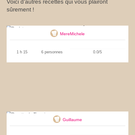
Voici d’autres recettes qui vous plairont
sûrement !
Poulet au curry
MereMichele
1 h 15
6 personnes
0.0/5
Recette de Tiramisu
Guillaume