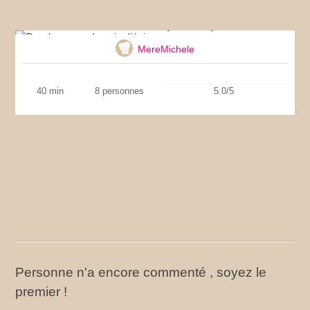
Bonshommes de pain d’épices
MereMichele
40 min
8 personnes
5.0/5
Personne n'a encore commenté , soyez le
premier !