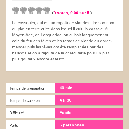
(
0
votes,
0,00
sur 5
)
Le cassoulet, qui est un ragoût de viandes, tire son nom
du plat en terre cuite dans lequel il cuit: la cassole. Au
Moyen-âge, en Languedoc, on cuisait longuement au
coin du feu des fèves et les restes de viande du garde-
manger puis les fèves ont été remplacées par des
haricots et on a rajouté de la charcuterie pour un plat
plus goûteux encore et festif.
40 min
Temps de préparation
4 h 30
Temps de cuisson
Facile
Difficulté
6 personnes
Parts