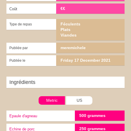
€€
Coût
Féculents
Type de repas
Plats
Viandes
meremichele
Publiée par
Friday 17 December 2021
Publiée le
Ingrédients
Metric
US
500 grammes
Epaule d'agneau
250 grammes
Echine de porc