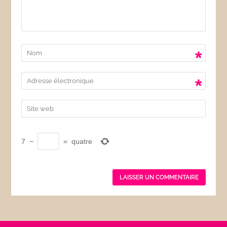
*
*
7
−
=
quatre