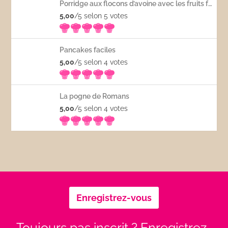
Porridge aux flocons d’avoine avec les fruits frais
5,00
/5 selon 5
votes
Pancakes faciles
5,00
/5 selon 4
votes
La pogne de Romans
5,00
/5 selon 4
votes
Enregistrez-vous
Toujours pas inscrit ? Enregistrez-