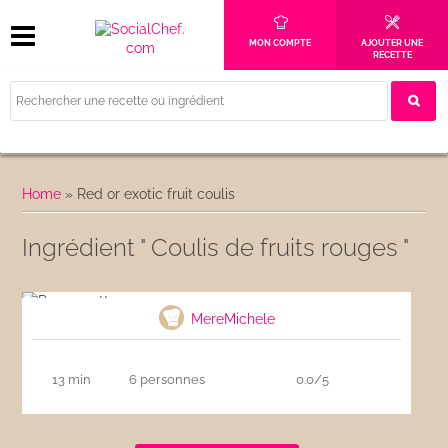
MON COMPTE
AJOUTER UNE
RECETTE
Home
»
Red or exotic fruit coulis
Ingrédient " Coulis de fruits rouges "
Panna cotta
MereMichele
13 min
6 personnes
0.0/5