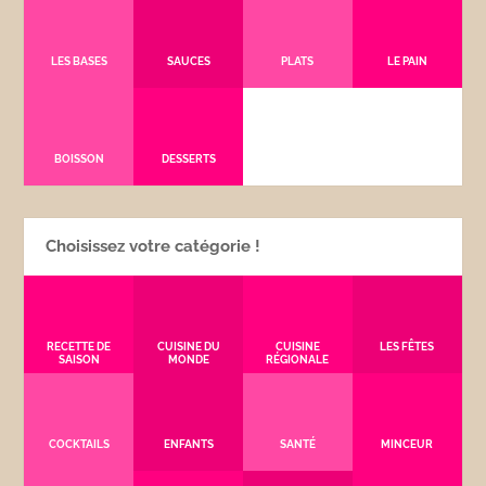
LES BASES
SAUCES
PLATS
LE PAIN
BOISSON
DESSERTS
Choisissez votre catégorie !
RECETTE DE
CUISINE DU
CUISINE
LES FÊTES
SAISON
MONDE
RÉGIONALE
COCKTAILS
ENFANTS
SANTÉ
MINCEUR