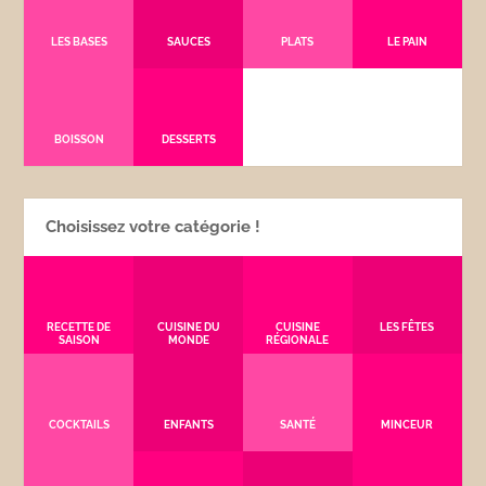
LES BASES
SAUCES
PLATS
LE PAIN
BOISSON
DESSERTS
Choisissez votre catégorie !
RECETTE DE
CUISINE DU
CUISINE
LES FÊTES
SAISON
MONDE
RÉGIONALE
COCKTAILS
ENFANTS
SANTÉ
MINCEUR