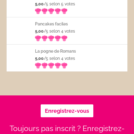
5,00
/5 selon 5
votes
Pancakes faciles
5,00
/5 selon 4
votes
La pogne de Romans
5,00
/5 selon 4
votes
Enregistrez-vous
Toujours pas inscrit ? Enregistrez-