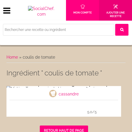
MON COMPTE
AJOUTER UNE
RECETTE
Home
»
coulis de tomate
Ingrédient " coulis de tomate "
Vidéo : Tempura mix de légumes pour l’apéro
cassandre
5.0/5
RETOUR HAUT DE PAGE