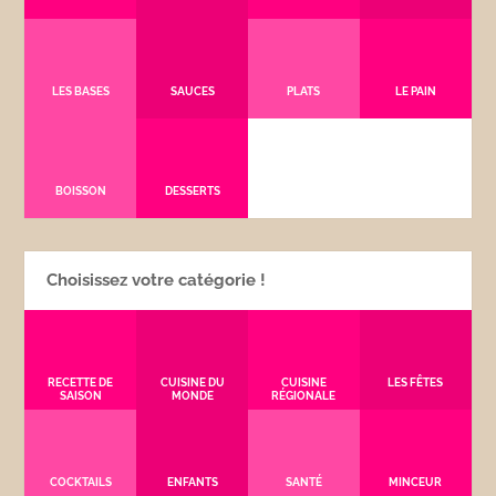
LES BASES
SAUCES
PLATS
LE PAIN
BOISSON
DESSERTS
Choisissez votre catégorie !
RECETTE DE
CUISINE DU
CUISINE
LES FÊTES
SAISON
MONDE
RÉGIONALE
COCKTAILS
ENFANTS
SANTÉ
MINCEUR