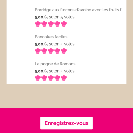
Porridge aux flocons d’avoine avec les fruits frais
5,00
/5 selon 5
votes
Pancakes faciles
5,00
/5 selon 4
votes
La pogne de Romans
5,00
/5 selon 4
votes
Enregistrez-vous