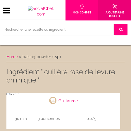
MON COMPTE
AJOUTER UNE
RECETTE
Home
»
baking powder (tsp)
Ingrédient " cuillère rase de levure
chimique "
Blinis
Guillaume
30 min
3 personnes
0.0/5