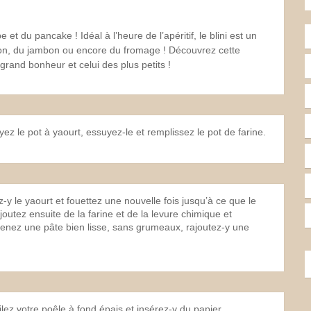
 et du pancake ! Idéal à l’heure de l’apéritif, le blini est un
n, du jambon ou encore du fromage ! Découvrez cette
grand bonheur et celui des plus petits !
ez le pot à yaourt, essuyez-le et remplissez le pot de farine.
-y le yaourt et fouettez une nouvelle fois jusqu’à ce que le
tez ensuite de la farine et de la levure chimique et
enez une pâte bien lisse, sans grumeaux, rajoutez-y une
ilez votre poêle à fond épais et insérez-y du papier