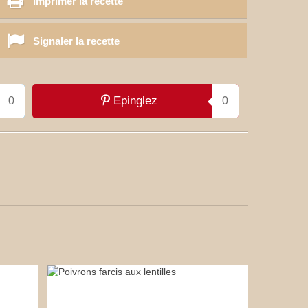
Imprimer la recette
Signaler la recette
Epinglez
0
0