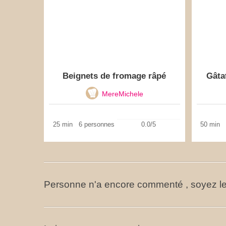
Beignets de fromage râpé
Gâta
MereMichele
25 min
6 personnes
0.0/5
50 min
Personne n'a encore commenté , soyez le