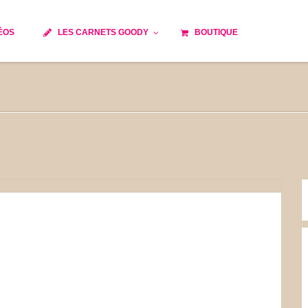
ÉOS
LES CARNETS GOODY
BOUTIQUE
ils
Temps de cuisson
Minceur
Spécialité culinaire
e du monde
Recettes saisonnières
Les astuces Goody
 française traditionnelle
Repas musculation
s
Robots multifonctions
et rapide
Healthy
issons
Les soupes
tes