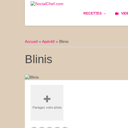
RECETTES
VID
Les bases
Cockta
Accueil
»
Apéritif
»
Blinis
Le Pain
Cuisin
Blinis
Apéritifs
Cuisine
Déjeuner
Enfant
Entrées
Facile 
Plats
Les Cu
Partagez votre photo
Goûter
Les Fê
Desserts