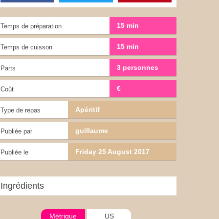
15 min
Temps de préparation
15 min
Temps de cuisson
3 personnes
Parts
€
Coût
Apéritif
Type de repas
guillaume
Publiée par
Friday 25 August 2017
Publiée le
Ingrédients
Métrique
US