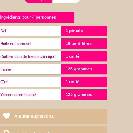
Ingrédients pour 4 personnes
1 pincée
sel
10 centilitres
Huile de tournesol
1 unité
cuillère rase de levure chimique
125 grammes
Farine
1 unité
œuf
125 grammes
yaourt nature brassé
Ajouter aux favoris