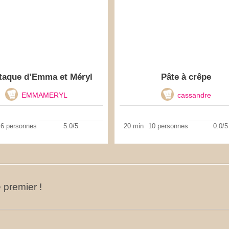
taque d’Emma et Méryl
Pâte à crêpe
EMMAMERYL
cassandre
6 personnes
5.0/5
20 min
10 personnes
0.0/5
 premier !