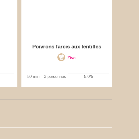
Poivrons farcis aux lentilles
Ziva
50 min
3 personnes
5.0/5