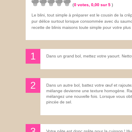
(
0
votes,
0,00
sur 5
)
Les sauces
Le blini, tout simple à préparer est le cousin de la crêpe
pur délice surtout lorsque consommée avec du saumo
Boissons
recette de blinis maisons toute simple pour votre plus 
Dans un grand bol, mettez votre yaourt. Nettoy
Dans un autre bol, battez votre œuf et rajoutez
mélange devienne une texture homogène. Rajou
mélangez une nouvelle fois. Lorsque vous obt
pincée de sel.
Votre pâte est donc prête pour la cuisson ! Hu