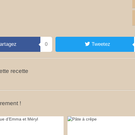
artagez
Tweetez
0
tte recette
ûrement !