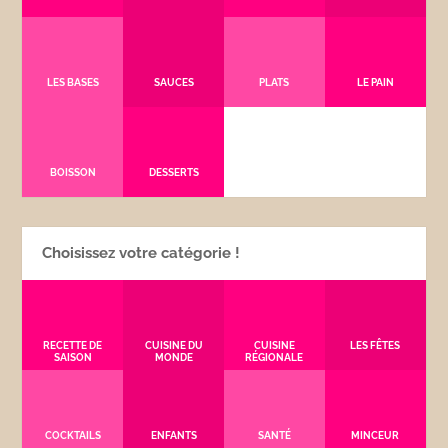
LES BASES
SAUCES
PLATS
LE PAIN
BOISSON
DESSERTS
Choisissez votre catégorie !
RECETTE DE
CUISINE DU
CUISINE
LES FÊTES
SAISON
MONDE
RÉGIONALE
COCKTAILS
ENFANTS
SANTÉ
MINCEUR