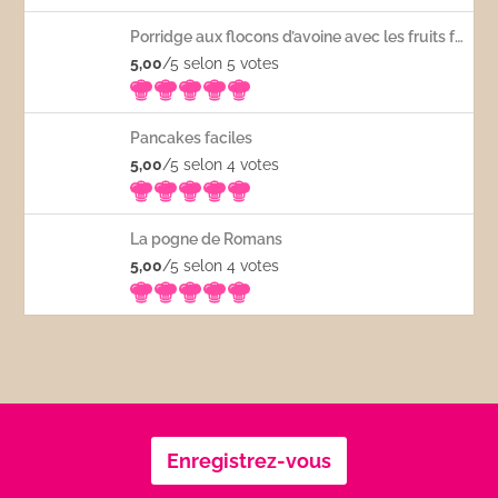
Porridge aux flocons d’avoine avec les fruits frais
5,00
/5 selon 5
votes
Pancakes faciles
5,00
/5 selon 4
votes
La pogne de Romans
5,00
/5 selon 4
votes
Enregistrez-vous