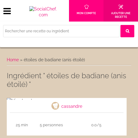
MON COMPTE
AJOUTER UNE
RECETTE
Home
»
étoiles de badiane (anis étoilé)
Ingrédient " étoiles de badiane (anis
étoilé) "
Vin chaud
cassandre
25 min
5 personnes
0.0/5