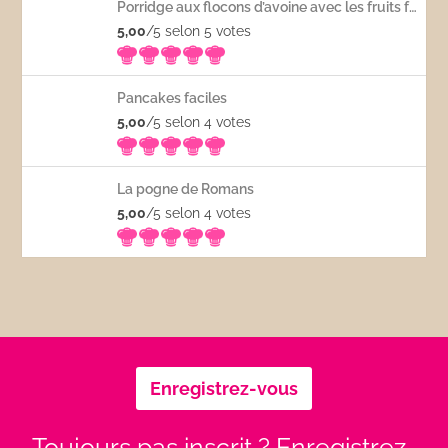
Porridge aux flocons d’avoine avec les fruits frais
5,00
/5 selon 5
votes
Pancakes faciles
5,00
/5 selon 4
votes
La pogne de Romans
5,00
/5 selon 4
votes
Enregistrez-vous
Toujours pas inscrit ? Enregistrez-