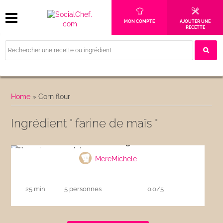
MON COMPTE
AJOUTER UNE
RECETTE
Home
»
Corn flour
Ingrédient " farine de maïs "
Pancakes sans gluten
MereMichele
25 min
5 personnes
0.0/5