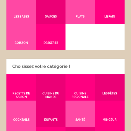
LES BASES
SAUCES
PLATS
LE PAIN
BOISSON
DESSERTS
Choisissez votre catégorie !
RECETTE DE
CUISINE DU
CUISINE
LES FÊTES
SAISON
MONDE
RÉGIONALE
COCKTAILS
ENFANTS
SANTÉ
MINCEUR