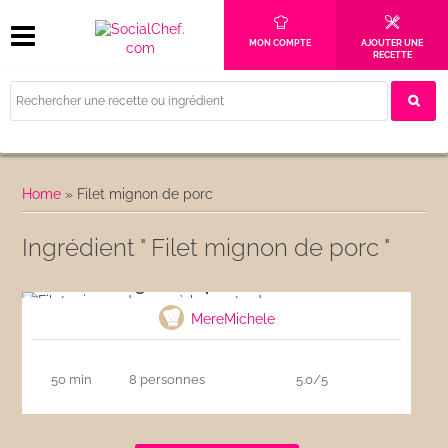
MON COMPTE
AJOUTER UNE
RECETTE
Home
»
Filet mignon de porc
Ingrédient " Filet mignon de porc "
Filet mignon de porc à la moutarde
MereMichele
50 min
8 personnes
5.0/5