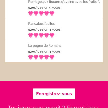
Porridge aux flocons d’avoine avec les fruits frais
5,00
/5 selon 5
votes
Pancakes faciles
5,00
/5 selon 4
votes
La pogne de Romans
5,00
/5 selon 4
votes
Enregistrez-vous
Toujours pas inscrit ? Enregistrez-