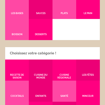
LES BASES
SAUCES
PLATS
LE PAIN
BOISSON
DESSERTS
Choisissez votre catégorie !
RECETTE DE
CUISINE DU
CUISINE
LES FÊTES
SAISON
MONDE
RÉGIONALE
COCKTAILS
ENFANTS
SANTÉ
MINCEUR