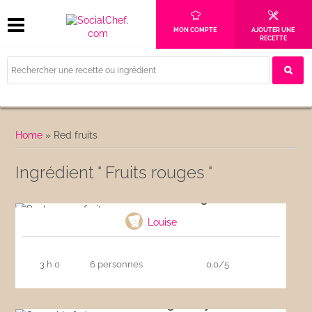
MON COMPTE
AJOUTER UNE
RECETTE
Home
»
Red fruits
Ingrédient " Fruits rouges "
Pavlova aux fruits rouges
Louise
3 h 0
6 personnes
0.0/5
Smoothie fruits rouges et yaourt