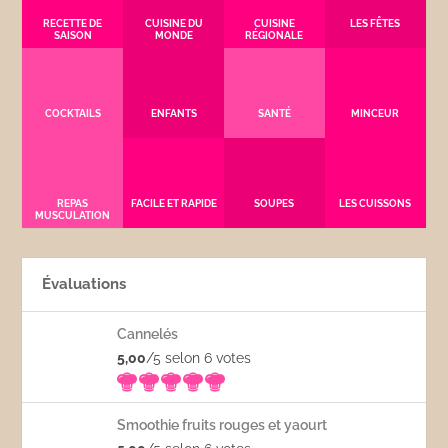
RECETTE DE
CUISINE DU
CUISINE
LES FÊTES
SAISON
MONDE
RÉGIONALE
COCKTAILS
ENFANTS
SANTÉ
MINCEUR
REPAS
FACILE ET RAPIDE
SOUPES
LES CUISSONS
MUSCULATION
Évaluations
Cannelés
5,00
/5 selon 6
votes
Smoothie fruits rouges et yaourt