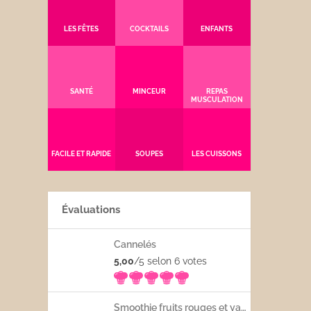
LES FÊTES
COCKTAILS
ENFANTS
SANTÉ
MINCEUR
REPAS
MUSCULATION
FACILE ET RAPIDE
SOUPES
LES CUISSONS
Évaluations
Cannelés
5,00
/5 selon 6
votes
Smoothie fruits rouges et yaourt