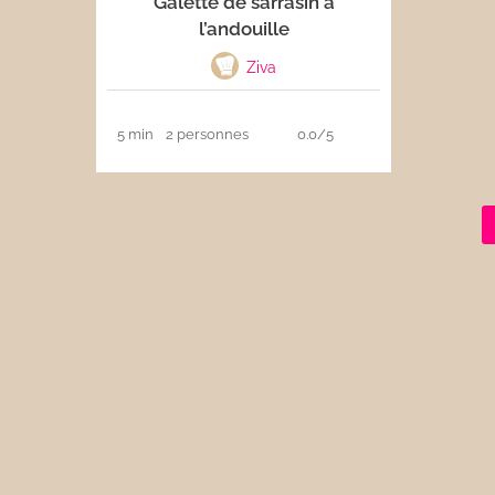
Galette de sarrasin à
l’andouille
Les sauces
Ziva
Boissons
5 min
2 personnes
0.0/5