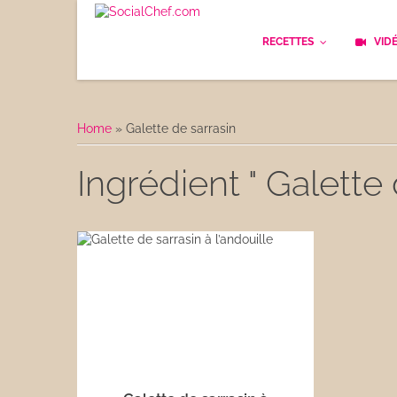
RECETTES
VID
Les bases
Cockt
Home
»
Galette de sarrasin
Le Pain
Cuisi
Ingrédient " Galette 
Apéritifs
Cuisin
Déjeuner
Enfan
Entrées
Facile
Plats
Les C
Goûter
Les F
Desserts