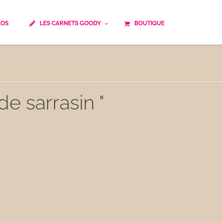
ÉOS
LES CARNETS GOODY
BOUTIQUE
ails
Temps de cuisson
Minceur
Spécialité culinaire
ne du monde
Recettes saisonnières
de sarrasin "
Les astuces Goody
e française traditionnelle
Repas musculation
ts
Robots multifonctions
 et rapide
Healthy
uissons
Les soupes
êtes