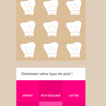
Choisissez votre type de plat !
APÉRITIF
PETIT-DÉJEUNER
GOÛTER