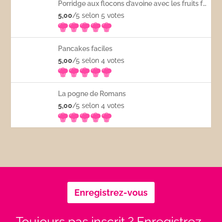
Porridge aux flocons d’avoine avec les fruits frais
5,00
/5 selon 5
votes
Pancakes faciles
5,00
/5 selon 4
votes
La pogne de Romans
5,00
/5 selon 4
votes
Enregistrez-vous
Toujours pas inscrit ? Enregistrez-