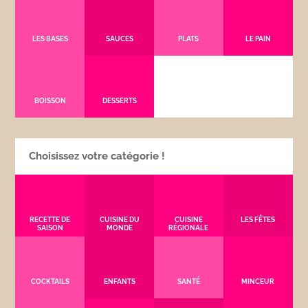
LES BASES
SAUCES
PLATS
LE PAIN
BOISSON
DESSERTS
Choisissez votre catégorie !
RECETTE DE
CUISINE DU
CUISINE
LES FÊTES
SAISON
MONDE
RÉGIONALE
COCKTAILS
ENFANTS
SANTÉ
MINCEUR