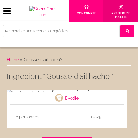
MON COMPTE
AJOUTER UNE
RECETTE
Home
»
Gousse d'ail haché
Ingrédient " Gousse d'ail haché "
Vindaye Ourite (poulpe)
Evodie
8 personnes
0.0/5