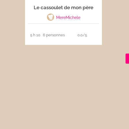
Le cassoulet de mon père
Les sauces
MereMichele
Boissons
5 h 10
6 personnes
0.0/5