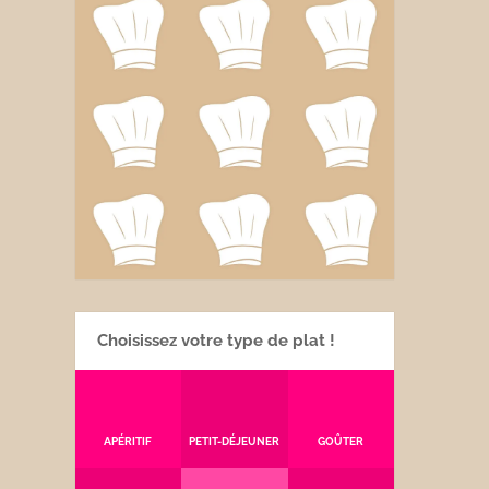
Choisissez votre type de plat !
APÉRITIF
PETIT-DÉJEUNER
GOÛTER