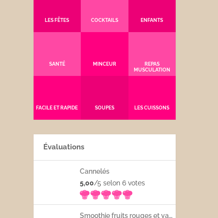
LES FÊTES
COCKTAILS
ENFANTS
SANTÉ
MINCEUR
REPAS
MUSCULATION
FACILE ET RAPIDE
SOUPES
LES CUISSONS
Évaluations
Cannelés
5,00
/5 selon 6
votes
Smoothie fruits rouges et yaourt