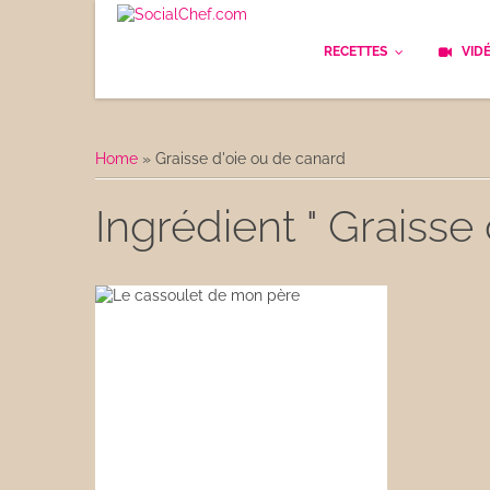
RECETTES
VID
Les bases
Cockt
Home
»
Graisse d'oie ou de canard
Le Pain
Cuisi
Ingrédient " Graisse
Apéritifs
Cuisin
Déjeuner
Enfan
Entrées
Facile
Plats
Les C
Goûter
Les F
Desserts