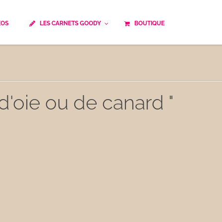
ÉOS
LES CARNETS GOODY
BOUTIQUE
ails
Temps de cuisson
Minceur
Spécialité culinaire
ne du monde
Recettes saisonnières
 d'oie ou de canard "
Les astuces Goody
e française traditionnelle
Repas musculation
ts
Robots multifonctions
 et rapide
Healthy
uissons
Les soupes
êtes