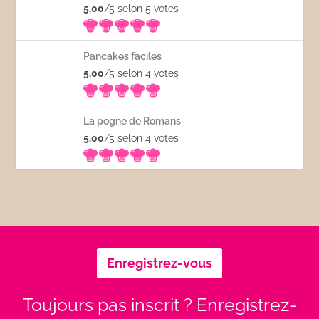
5,00
/5 selon 5
votes
Pancakes faciles
5,00
/5 selon 4
votes
La pogne de Romans
5,00
/5 selon 4
votes
Enregistrez-vous
Toujours pas inscrit ? Enregistrez-