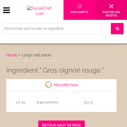
MON COMPTE
AJOUTER UNE
RECETTE
Home
»
Large red onion
Ingrédient " Gros oignon rouge "
Chutney de mangue
MereMichele
1 h 15
6 personnes
5.0/5
RETOUR HAUT DE PAGE