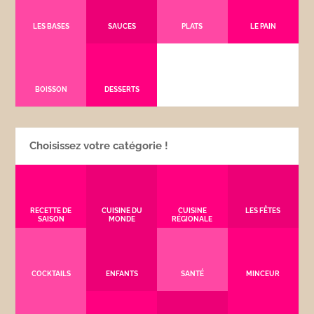
LES BASES
SAUCES
PLATS
LE PAIN
BOISSON
DESSERTS
Choisissez votre catégorie !
RECETTE DE
CUISINE DU
CUISINE
LES FÊTES
SAISON
MONDE
RÉGIONALE
COCKTAILS
ENFANTS
SANTÉ
MINCEUR