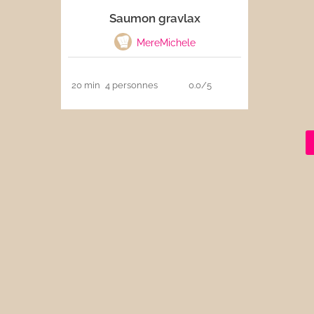
Saumon gravlax
Les sauces
MereMichele
Boissons
20 min
4 personnes
0.0/5