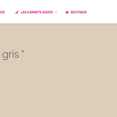
ÉOS
LES CARNETS GOODY
BOUTIQUE
ails
Temps de cuisson
Minceur
Spécialité culinaire
ne du monde
Recettes saisonnières
gris "
Les astuces Goody
e française traditionnelle
Repas musculation
ts
Robots multifonctions
 et rapide
Healthy
uissons
Les soupes
êtes