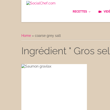
RECETTES
VID
Les bases
Cockt
Home
»
coarse grey salt
Le Pain
Cuisi
Ingrédient " Gros sel 
Apéritifs
Cuisin
Déjeuner
Enfan
Entrées
Facile
Plats
Les C
Goûter
Les F
Desserts