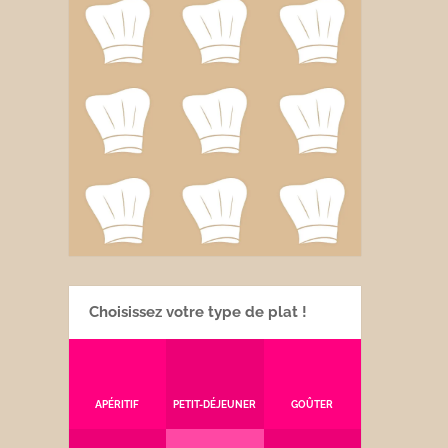
Choisissez votre type de plat !
APÉRITIF
PETIT-DÉJEUNER
GOÛTER