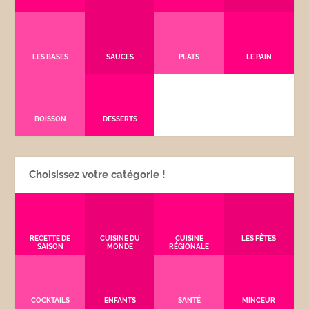
LES BASES
SAUCES
PLATS
LE PAIN
BOISSON
DESSERTS
Choisissez votre catégorie !
RECETTE DE
CUISINE DU
CUISINE
LES FÊTES
SAISON
MONDE
RÉGIONALE
COCKTAILS
ENFANTS
SANTÉ
MINCEUR