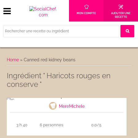
MON COMPTE
AJOUTER UNE
RECETTE
Home
»
Canned red kidney beans
Ingrédient " Haricots rouges en
conserve "
Soupe corse
MereMichele
3 h 40
6 personnes
0.0/5