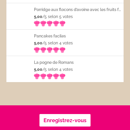
Porridge aux flocons d’avoine avec les fruits frais
5,00
/5 selon 5
votes
Pancakes faciles
5,00
/5 selon 4
votes
La pogne de Romans
5,00
/5 selon 4
votes
Enregistrez-vous