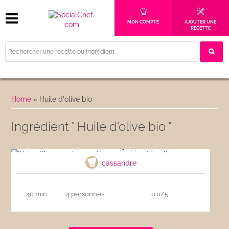
MON COMPTE
AJOUTER UNE
RECETTE
Home
»
Huile d'olive bio
Ingrédient " Huile d'olive bio "
Baba Ghanousch : recette vegan bio et
healthy
cassandre
40 min
4 personnes
0.0/5