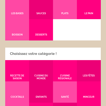
LES BASES
SAUCES
PLATS
LE PAIN
BOISSON
DESSERTS
Choisissez votre catégorie !
RECETTE DE
CUISINE DU
CUISINE
LES FÊTES
SAISON
MONDE
RÉGIONALE
COCKTAILS
ENFANTS
SANTÉ
MINCEUR