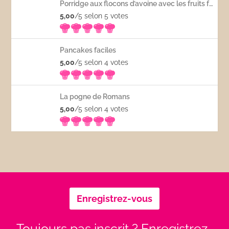
Porridge aux flocons d’avoine avec les fruits frais
5,00
/5 selon 5
votes
Pancakes faciles
5,00
/5 selon 4
votes
La pogne de Romans
5,00
/5 selon 4
votes
Enregistrez-vous
Toujours pas inscrit ? Enregistrez-