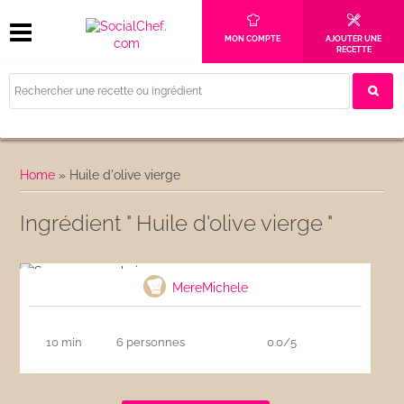
MON COMPTE
AJOUTER UNE
RECETTE
Home
»
Huile d'olive vierge
Ingrédient " Huile d'olive vierge "
Sauce aux anchois
MereMichele
10 min
6 personnes
0.0/5