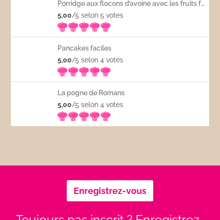
Porridge aux flocons d’avoine avec les fruits frais
5,00
/5 selon 5
votes
Pancakes faciles
5,00
/5 selon 4
votes
La pogne de Romans
5,00
/5 selon 4
votes
Enregistrez-vous
Toujours pas inscrit ? Enregistrez-