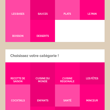
LES BASES
SAUCES
PLATS
LE PAIN
BOISSON
DESSERTS
Choisissez votre catégorie !
RECETTE DE
CUISINE DU
CUISINE
LES FÊTES
SAISON
MONDE
RÉGIONALE
COCKTAILS
ENFANTS
SANTÉ
MINCEUR