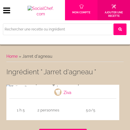
MON COMPTE
AJOUTER UNE
RECETTE
Home
»
Jarret d'agneau
Ingrédient " Jarret d'agneau "
Tajine d’agneau aux pêches
Ziva
1 h 5
2 personnes
5.0/5