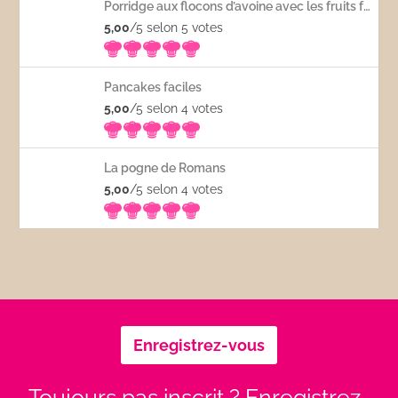
Porridge aux flocons d’avoine avec les fruits frais
5,00
/5 selon 5
votes
Pancakes faciles
5,00
/5 selon 4
votes
La pogne de Romans
5,00
/5 selon 4
votes
Enregistrez-vous
Toujours pas inscrit ? Enregistrez-