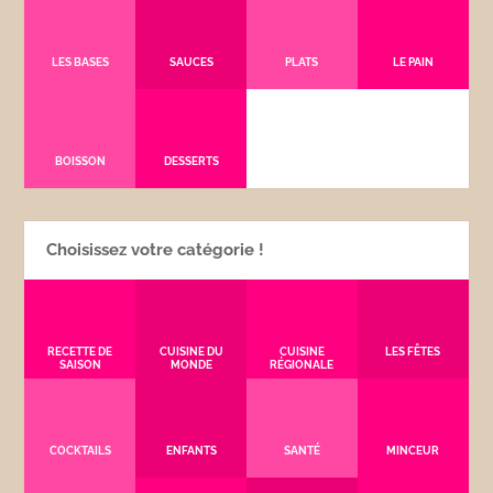
LES BASES
SAUCES
PLATS
LE PAIN
BOISSON
DESSERTS
Choisissez votre catégorie !
RECETTE DE
CUISINE DU
CUISINE
LES FÊTES
SAISON
MONDE
RÉGIONALE
COCKTAILS
ENFANTS
SANTÉ
MINCEUR