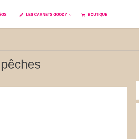
ÉOS
LES CARNETS GOODY
BOUTIQUE
ils
Temps de cuisson
Minceur
Spécialité culinaire
e du monde
Recettes saisonnières
 pêches
Les astuces Goody
 française traditionnelle
Repas musculation
s
Robots multifonctions
et rapide
Healthy
issons
Les soupes
tes