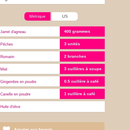
Métrique
US
400 grammes
Jarret d'agneau
3 unités
pêches
2 branches
Romarin
3 cuillères à soupe
miel
0.5 cuillère à café
gingembre en poudre
1 cuillère à café
Canelle en poudre
Huile d'olive
Ajouter aux favoris