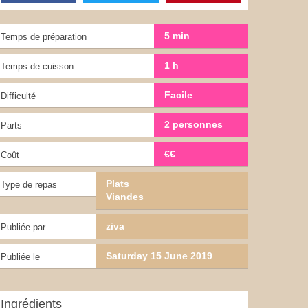
5 min
Temps de préparation
1 h
Temps de cuisson
Facile
Difficulté
2 personnes
Parts
€€
Coût
Plats
Type de repas
Viandes
ziva
Publiée par
Saturday 15 June 2019
Publiée le
Ingrédients