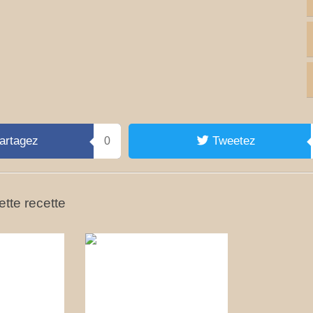
artagez
Tweetez
0
tte recette