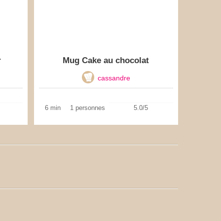
r
Mug Cake au chocolat
cassandre
6 min
1 personnes
5.0/5