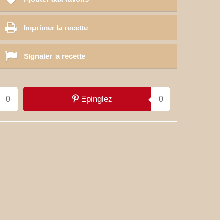
Imprimer la recette
Signaler la recette
Epinglez
0
0