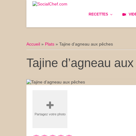
RECETTES
VID
Les bases
Cockta
Accueil
»
Plats
»
Tajine d’agneau aux pêches
Le Pain
Cuisin
Tajine d’agneau aux
Apéritifs
Cuisine
Déjeuner
Enfant
Entrées
Facile 
Plats
Les Cu
Partagez votre photo
Goûter
Les Fê
Desserts