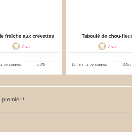
e fraîche aux crevettes
Taboulé de chou-fleu
Ziva
Ziva
2 personnes
5.0/5
10 min
2 personnes
0.0/5
 premier !