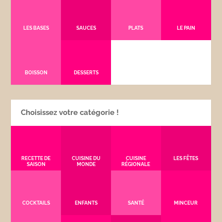
LES BASES
SAUCES
PLATS
LE PAIN
BOISSON
DESSERTS
Choisissez votre catégorie !
RECETTE DE
CUISINE DU
CUISINE
LES FÊTES
SAISON
MONDE
RÉGIONALE
COCKTAILS
ENFANTS
SANTÉ
MINCEUR