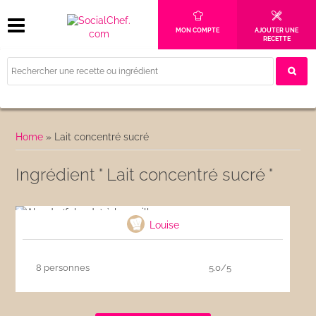
MON COMPTE
AJOUTER UNE
RECETTE
Home
»
Lait concentré sucré
Ingrédient " Lait concentré sucré "
Alouda (falooda) à la vanille
Louise
8 personnes
5.0/5