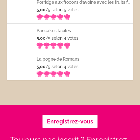
Porridge aux flocons d’avoine avec les fruits frais
5,00
/5 selon 5
votes
Pancakes faciles
5,00
/5 selon 4
votes
La pogne de Romans
5,00
/5 selon 4
votes
Enregistrez-vous
Toujours pas inscrit ? Enregistrez-