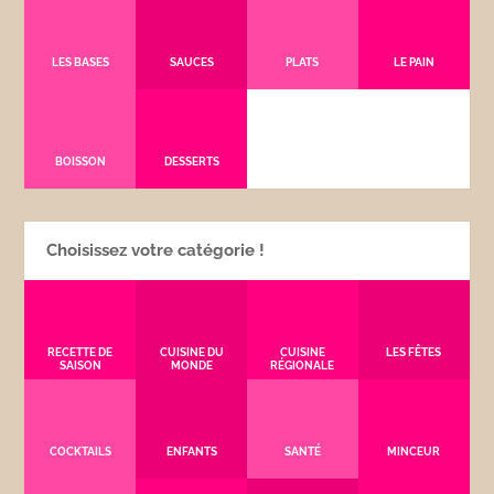
LES BASES
SAUCES
PLATS
LE PAIN
BOISSON
DESSERTS
Choisissez votre catégorie !
RECETTE DE
CUISINE DU
CUISINE
LES FÊTES
SAISON
MONDE
RÉGIONALE
COCKTAILS
ENFANTS
SANTÉ
MINCEUR