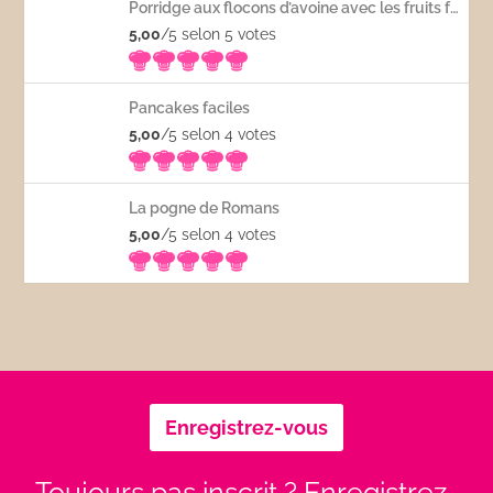
Porridge aux flocons d’avoine avec les fruits frais
5,00
/5 selon 5
votes
Pancakes faciles
5,00
/5 selon 4
votes
La pogne de Romans
5,00
/5 selon 4
votes
Enregistrez-vous
Toujours pas inscrit ? Enregistrez-