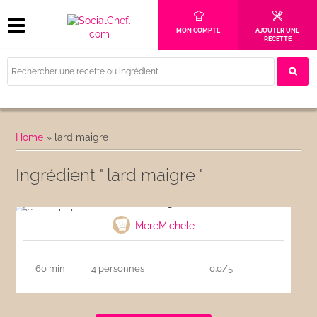
MON COMPTE
AJOUTER UNE
RECETTE
Home
»
lard maigre
Ingrédient " lard maigre "
Sauce bolognaise
MereMichele
60 min
4 personnes
0.0/5