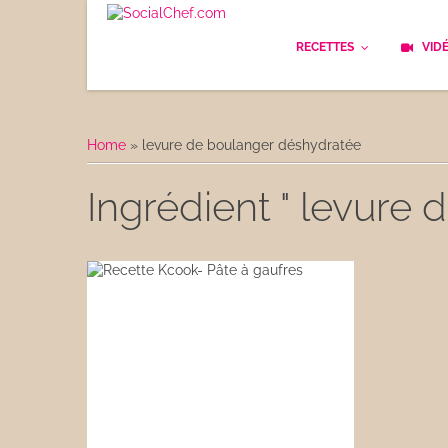
RECETTES
VID
Les bases
Cockt
Home
»
levure de boulanger déshydratée
Le Pain
Cuisi
Ingrédient " levure
Apéritifs
Cuisin
Déjeuner
Enfan
Entrées
Facile
Plats
Les C
Goûter
Les F
Desserts