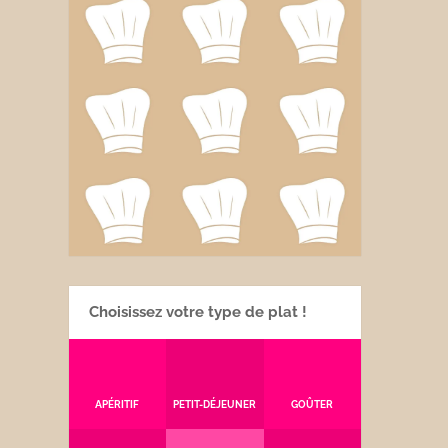
Choisissez votre type de plat !
APÉRITIF
PETIT-DÉJEUNER
GOÛTER