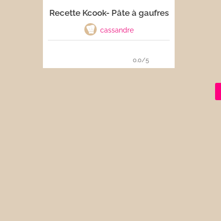
Recette Kcook- Pâte à gaufres
Les sauces
cassandre
Boissons
0.0/5