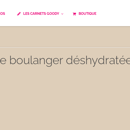
ÉOS
LES CARNETS GOODY
BOUTIQUE
ails
Temps de cuisson
Minceur
Spécialité culinaire
ne du monde
Recettes saisonnières
 de boulanger déshydratée
Les astuces Goody
e française traditionnelle
Repas musculation
ts
Robots multifonctions
 et rapide
Healthy
uissons
Les soupes
êtes