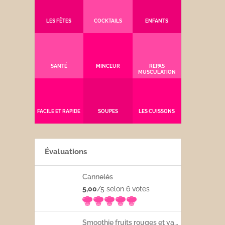
LES FÊTES
COCKTAILS
ENFANTS
SANTÉ
MINCEUR
REPAS
MUSCULATION
FACILE ET RAPIDE
SOUPES
LES CUISSONS
Évaluations
Cannelés
5,00
/5 selon 6
votes
Smoothie fruits rouges et yaourt