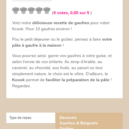
(
0
votes,
0,00
sur 5
)
Voici notre
délicieuse recette de gaufres
pour robot
Kcook. Pour 10 gaufres environ !
Pou le petit déjeuner ou le goûter, pensez à faire
votre
pâte à gaufre à la maison
!
Vous pourrez ainsi garnir vos gaufres à votre guise, et
selon l’envie de vos enfants. Au sirop d’érable, au
caramel, au chocolat, aux fruits, au yaourt ou tout
simplement nature, le choix est le vôtre. D’ailleurs, le
Kcook
permet de
faciliter la préparation de la pâte
!
Regardez.
Desserts
Type de repas
Gaufres & Beignets
Goûter