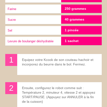
250 grammes
Farine
40 grammes
Sucre
1 pincée
sel
1 sachet
levure de boulanger déshydratée
Equipez votre Kcook de son couteau hachoir et
incorporez du beurre dans le bol. Fermez.
Ensuite, configurez le robot comme suit :
Température 2, minuteur 4, vitesse 2 et appuyez
START/PAUSE. (Appuyez sur ANNULER à la fin
de la cuisson)