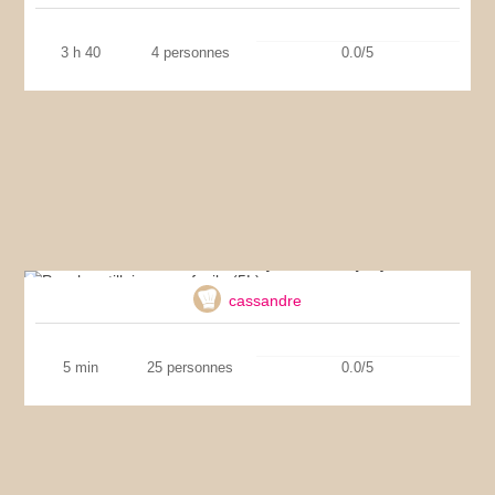
3 h 40
4 personnes
0.0/5
Punch antillais super facile (5L)
cassandre
5 min
25 personnes
0.0/5