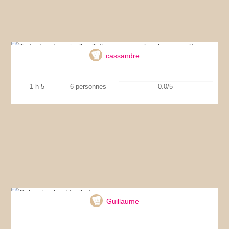
Tarte des demoiselles Tatin au caramel au
beurre salé
cassandre
1 h 5
6 personnes
0.0/5
Cake simple et facile !
Guillaume